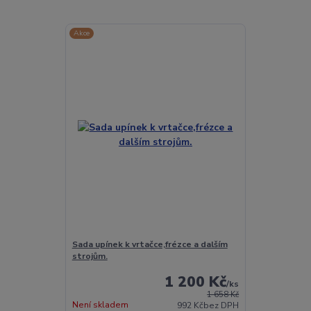
Akce
Sada upínek k vrtačce,frézce a dalším
strojům.
1 200 Kč
/
ks
1 658 Kč
Není skladem
992 Kč
bez DPH