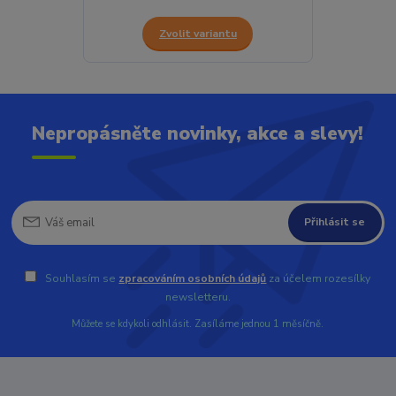
Zvolit variantu
Nepropásněte novinky, akce a slevy!
Přihlásit se
Souhlasím se
zpracováním osobních údajů
za účelem rozesílky
newsletteru.
Můžete se kdykoli odhlásit. Zasíláme jednou 1 měsíčně.