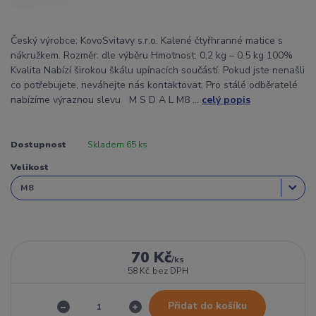
Český výrobce: KovoSvitavy s.r.o. Kalené čtyřhranné matice s
nákružkem. Rozměr: dle výběru Hmotnost: 0,2 kg – 0.5 kg 100%
Kvalita Nabízí širokou škálu upínacích součástí. Pokud jste nenašli
co potřebujete, neváhejte nás kontaktovat, Pro stálé odběratelé
nabízíme výraznou slevu M S D A L M8 ...
celý popis
Dostupnost
Skladem 65 ks
Velikost
70 Kč
/
ks
58 Kč
bez DPH
Přidat do košíku