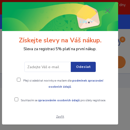
POZOR: 31.7 , 3.8 a 5.8- zavřeno. objednávky odešleme následující dny.
Děkujeme za pochopení.
739252246
CZK
(Po-Pá, 8-15 hod.)
Získejte slevy na Váš nákup.
0
0,00 Kč
Sleva za registraci 5% platí na první nákup.
Menu
Odeslat
Přeji si odebírat novinky e-mailem dle
podmínek zpracování
Upínací součásti
Čtyřhranná matka s nákružkem
osobních údajů
.
Čtyřhranná matka s nákružkem
Souhlasím se
zpracováním osobních údajů
pro účely registrace.
Zavřít