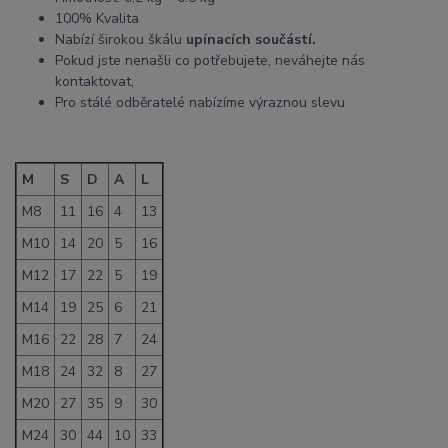
100% Kvalita
Nabízí širokou škálu
upínacích součástí.
Pokud jste nenašli co potřebujete, neváhejte nás
kontaktovat,
Pro stálé odběratelé nabízíme výraznou slevu
M
S
D
A
L
M8
11
16
4
13
M10
14
20
5
16
M12
17
22
5
19
M14
19
25
6
21
M16
22
28
7
24
M18
24
32
8
27
M20
27
35
9
30
M24
30
44
10
33