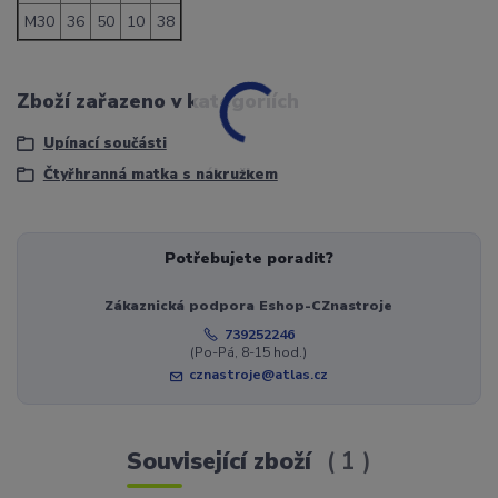
M30
36
50
10
38
Zboží zařazeno v kategoriích
Upínací součásti
Čtyřhranná matka s nákružkem
Potřebujete poradit?
Zákaznická podpora Eshop-CZnastroje
739252246
(Po-Pá, 8-15 hod.)
cznastroje@atlas.cz
Související zboží
1