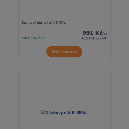
Závitový nůž vnitřní SNR/L
991 Kč
/
ks
skladem 25 ks
819 Kč
bez DPH
Zvolit variantu