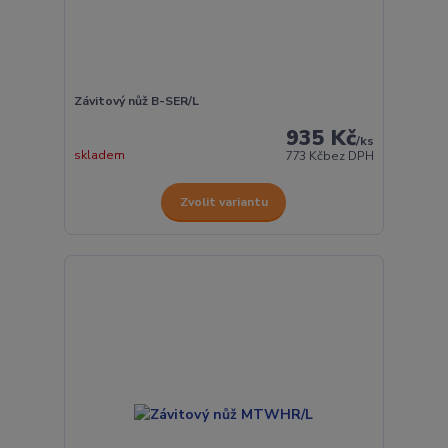
Závitový nůž B-SER/L
935 Kč
/
ks
skladem
773 Kč
bez DPH
Zvolit variantu