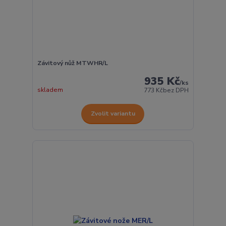
Závitový nůž MTWHR/L
935 Kč
/
ks
skladem
773 Kč
bez DPH
Zvolit variantu