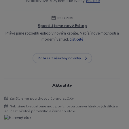
Tvrdokovové frézy německé kvality.
číst celé
05.04.2019
Spustili jsme nový Eshop
Právě jsme rozběhli eshop v novém kabátě. Nabízí nové možnosti a
moderní vzhled.
číst celé
Zobrazit všechny novinky
Aktuality
Zajišťujeme povrchovou úpravu ELOX+
Nabízíme kvalitní barevnou povrchovou úpravu hliníkových dílců a
součástí včetně přírodního a černého eloxu.