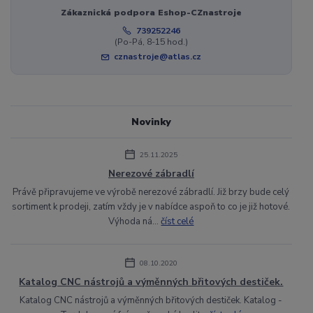
Zákaznická podpora Eshop-CZnastroje
739252246
(Po-Pá, 8-15 hod.)
cznastroje@atlas.cz
Novinky
25.11.2025
Nerezové zábradlí
Právě připravujeme ve výrobě nerezové zábradlí. Již brzy bude celý
sortiment k prodeji, zatím vždy je v nabídce aspoň to co je již hotové.
Výhoda ná...
číst celé
08.10.2020
Katalog CNC nástrojů a výměnných břitových destiček.
Katalog CNC nástrojů a výměnných břitových destiček. Katalog -