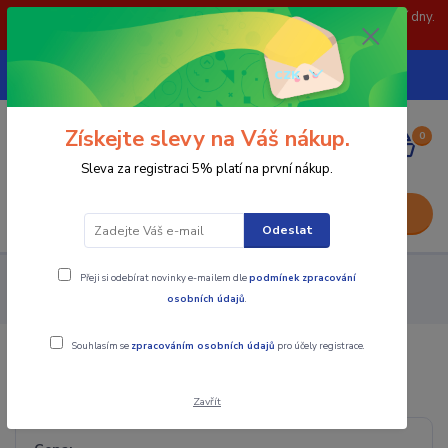
POZOR: 31.7 , 3.8 a 5.8- zavřeno. objednávky odešleme následující dny.
Děkujeme za pochopení.
739252246
CZK
(Po-Pá, 8-15 hod.)
Získejte slevy na Váš nákup.
0
0,00 Kč
Sleva za registraci 5% platí na první nákup.
Menu
Odeslat
Přeji si odebírat novinky e-mailem dle
podmínek zpracování
Nástroje - Kovoobrábění
Soustružnické nože
Závitové
osobních údajů
.
nože
Souhlasím se
zpracováním osobních údajů
pro účely registrace.
Závitové nože
Zavřít