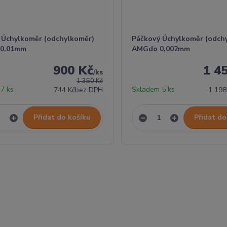
 Úchylkoměr (odchylkoměr)
Páčkový Úchylkoměr (odch
 0,01mm
AMGdo 0,002mm
900 Kč
1 4
/
ks
1 350 Kč
7 ks
Skladem 5 ks
744 Kč
bez DPH
1 198
Přidat do košíku
Přidat do