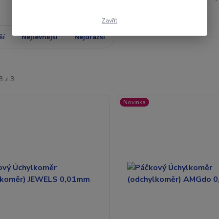
Zavřít
ší
Nejlevnější
Nejdražší
3 z 3
Novinka