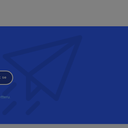
t se
tteru.