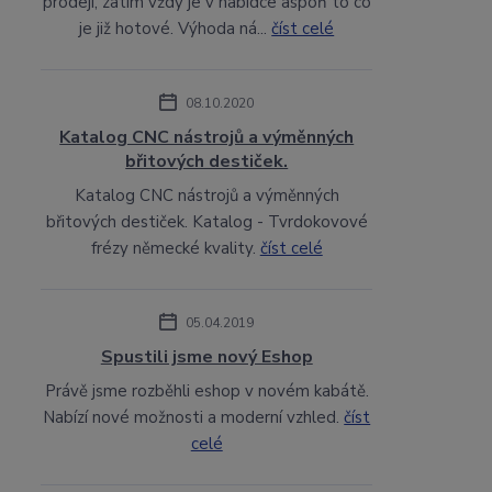
prodeji, zatím vždy je v nabídce aspoň to co
je již hotové. Výhoda ná...
číst celé
08.10.2020
Katalog CNC nástrojů a výměnných
břitových destiček.
Katalog CNC nástrojů a výměnných
břitových destiček. Katalog - Tvrdokovové
frézy německé kvality.
číst celé
05.04.2019
Spustili jsme nový Eshop
Právě jsme rozběhli eshop v novém kabátě.
Nabízí nové možnosti a moderní vzhled.
číst
celé