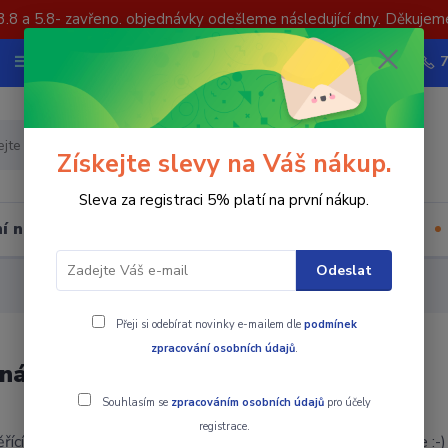
3.8 a 5.8- zavřeno. objednávky odešleme následující dny. Děkujem
Nevíte si rady? Zavolejte.
Více
Hledat
Získejte slevy na Váš nákup.
Sleva za registraci 5% platí na první nákup.
í nástrojů
Upínací součásti
Ostatní
Odeslat
Přeji si odebírat novinky e-mailem dle
podmínek
zpracování osobních údajů
.
 nástroje
Souhlasím se
zpracováním osobních údajů
pro účely
registrace.
ící nástroje používáme sami při výrobě, tak Víme co nabízíme :-)