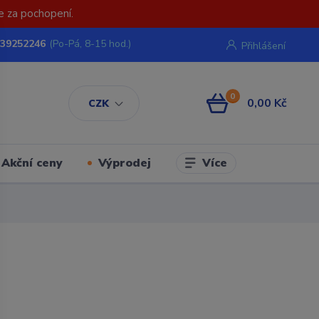
e za pochopení.
739252246
(Po-Pá, 8-15 hod.)
Přihlášení
0
0,00 Kč
CZK
Více
Akční ceny
Výprodej