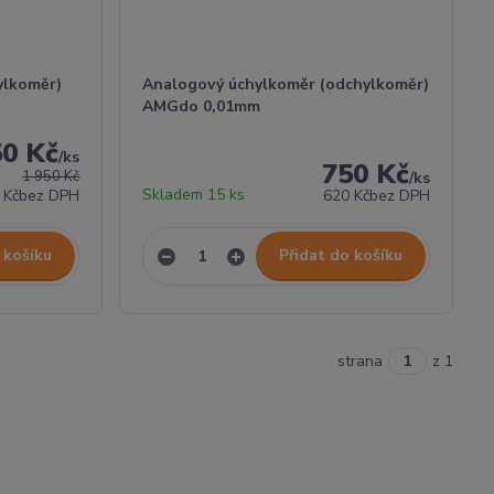
ylkoměr)
Analogový úchylkoměr (odchylkoměr)
AMGdo 0,01mm
50 Kč
/
ks
750 Kč
1 950 Kč
/
ks
Skladem 15 ks
 Kč
bez DPH
620 Kč
bez DPH
 košíku
Přidat do košíku
strana
z 1