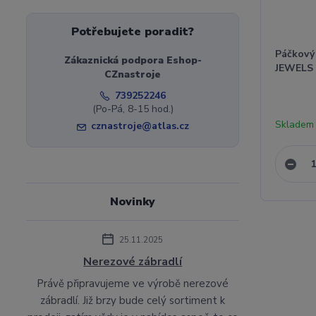
Potřebujete poradit?
Páčkový
Zákaznická podpora Eshop-
JEWELS
CZnastroje
739252246
(Po-Pá, 8-15 hod.)
Skladem 
cznastroje@atlas.cz
Novinky
25.11.2025
Nerezové zábradlí
Právě připravujeme ve výrobě nerezové
zábradlí. Již brzy bude celý sortiment k