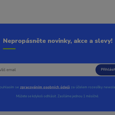
Nepropásněte novinky, akce a slevy!
Přihlási
uhlasím se
zpracováním osobních údajů
za účelem rozesílky newsle
Můžete se kdykoli odhlásit. Zasíláme jednou 1 měsíčně.