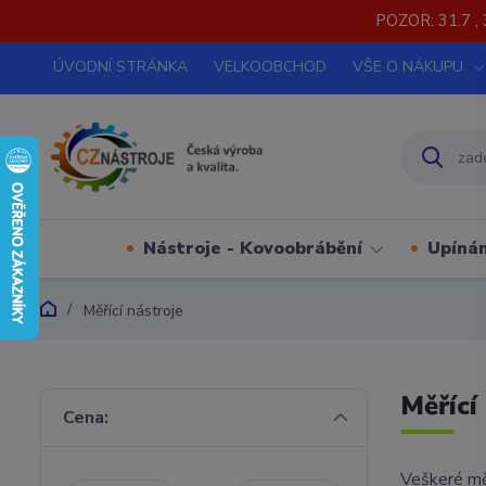
POZOR: 31.7 , 
ÚVODNÍ STRÁNKA
VELKOOBCHOD
VŠE O NÁKUPU
Nástroje - Kovoobrábění
Upínán
Měřící nástroje
Měřící
Cena:
Veškeré měř