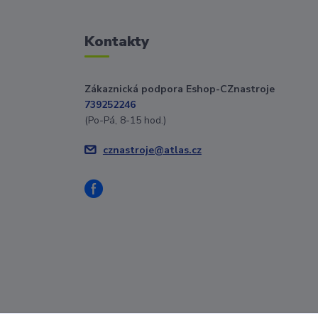
Kontakty
Zákaznická podpora Eshop-CZnastroje
739252246
(Po-Pá, 8-15 hod.)
cznastroje@atlas.cz