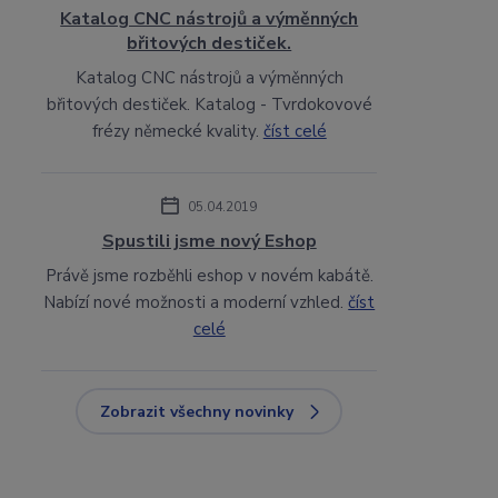
Katalog CNC nástrojů a výměnných
břitových destiček.
Katalog CNC nástrojů a výměnných
břitových destiček. Katalog - Tvrdokovové
frézy německé kvality.
číst celé
05.04.2019
Spustili jsme nový Eshop
Právě jsme rozběhli eshop v novém kabátě.
Nabízí nové možnosti a moderní vzhled.
číst
celé
Zobrazit všechny novinky