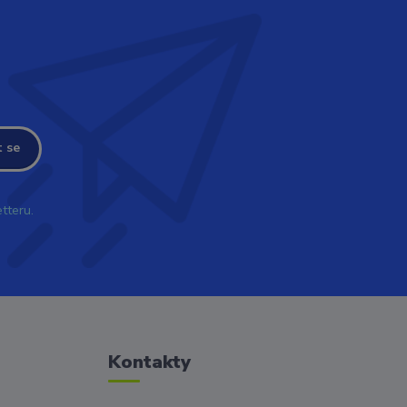
t se
tteru.
Kontakty