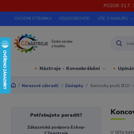
POZOR: 31.7 , 
ÚVODNÍ STRÁNKA
VELKOOBCHOD
VŠE O NÁKUPU
Nástroje - Kovoobrábění
Upínán
Nerezové zábradlí
Záslepky
Koncovky prutů Ø10 -
Konco
Potřebujete poradit?
Zákaznická podpora Eshop-
V této kate
CZnastroje