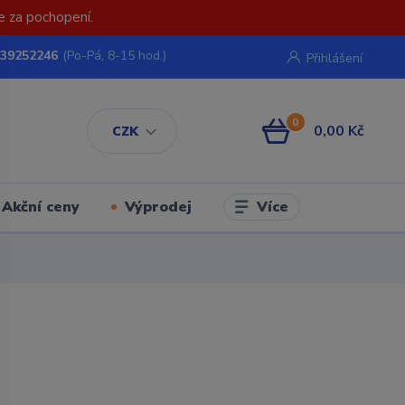
e za pochopení.
739252246
(Po-Pá, 8-15 hod.)
Přihlášení
0
0,00 Kč
CZK
Více
Akční ceny
Výprodej