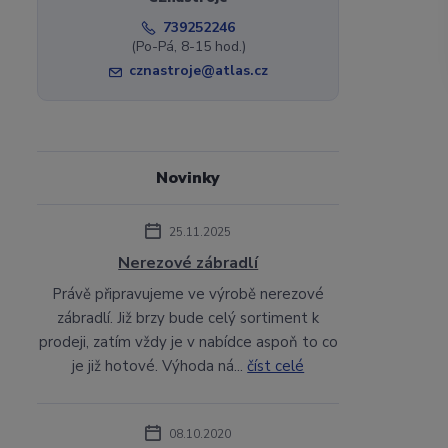
739252246
(Po-Pá, 8-15 hod.)
cznastroje@atlas.cz
Novinky
25.11.2025
Nerezové zábradlí
Právě připravujeme ve výrobě nerezové
zábradlí. Již brzy bude celý sortiment k
prodeji, zatím vždy je v nabídce aspoň to co
je již hotové. Výhoda ná...
číst celé
08.10.2020