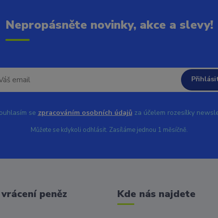
Nepropásněte novinky, akce a slevy!
Přihlási
uhlasím se
zpracováním osobních údajů
za účelem rozesílky newsle
Můžete se kdykoli odhlásit. Zasíláme jednou 1 měsíčně.
vrácení peněz
Kde nás najdete