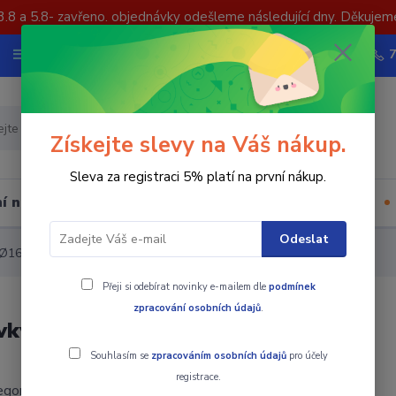
3.8 a 5.8- zavřeno. objednávky odešleme následující dny. Děkujem
Nevíte si rady? Zavolejte.
Více
Hledat
Získejte slevy na Váš nákup.
Sleva za registraci 5% platí na první nákup.
í nástrojů
Upínací součásti
Ostatní
Odeslat
 Ø16 mm
Přeji si odebírat novinky e-mailem dle
podmínek
zpracování osobních údajů
.
vky prutů Ø10 - Ø16 mm
Souhlasím se
zpracováním osobních údajů
pro účely
registrace.
gorii nebylo nalezeno žádné zboží.