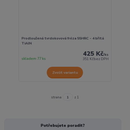
Prodloužená tvrdokovová fréza 55HRC - 4 břitá
TiAlN
425 Kč
/
ks
skladem 77 ks
351 Kč
bez DPH
Zvolit variantu
strana
z 1
Potřebujete poradit?