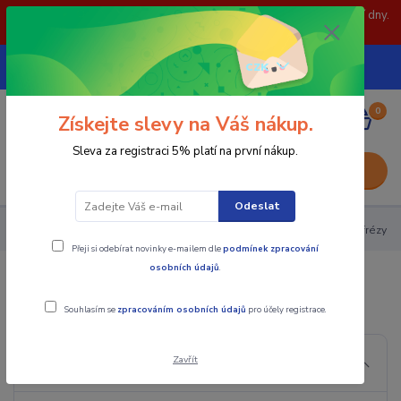
POZOR: 31.7 , 3.8 a 5.8- zavřeno. objednávky odešleme následující dny.
Děkujeme za pochopení.
739252246
CZK
(Po-Pá, 8-15 hod.)
0
0,00 Kč
Získejte slevy na Váš nákup.
Sleva za registraci 5% platí na první nákup.
Menu
Odeslat
Nástroje - Kovoobrábění
Monolitní frézy
Prodloužené frézy
Přeji si odebírat novinky e-mailem dle
podmínek zpracování
osobních údajů
.
Prodloužené frézy
Souhlasím se
zpracováním osobních údajů
pro účely registrace.
Zavřít
Cena: