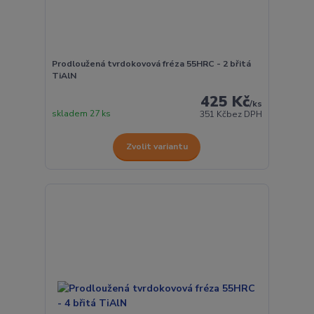
Prodloužená tvrdokovová fréza 55HRC - 2 břitá
TiAlN
425 Kč
/
ks
skladem 27 ks
351 Kč
bez DPH
Zvolit variantu