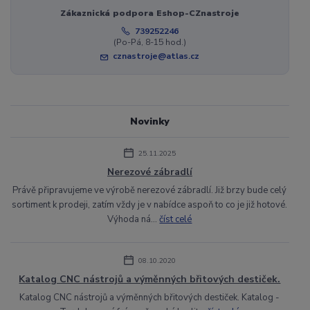
Zákaznická podpora Eshop-CZnastroje
739252246
(Po-Pá, 8-15 hod.)
cznastroje@atlas.cz
Novinky
25.11.2025
Nerezové zábradlí
Právě připravujeme ve výrobě nerezové zábradlí. Již brzy bude celý
sortiment k prodeji, zatím vždy je v nabídce aspoň to co je již hotové.
Výhoda ná...
číst celé
08.10.2020
Katalog CNC nástrojů a výměnných břitových destiček.
Katalog CNC nástrojů a výměnných břitových destiček. Katalog -