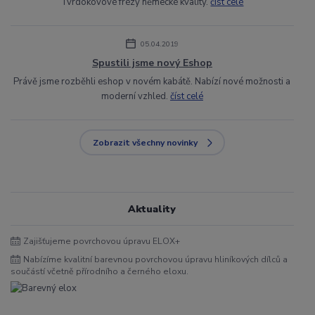
Tvrdokovové frézy německé kvality.
číst celé
05.04.2019
Spustili jsme nový Eshop
Právě jsme rozběhli eshop v novém kabátě. Nabízí nové možnosti a
moderní vzhled.
číst celé
Zobrazit všechny novinky
Aktuality
Zajišťujeme povrchovou úpravu ELOX+
Nabízíme kvalitní barevnou povrchovou úpravu hliníkových dílců a
součástí včetně přírodního a černého eloxu.