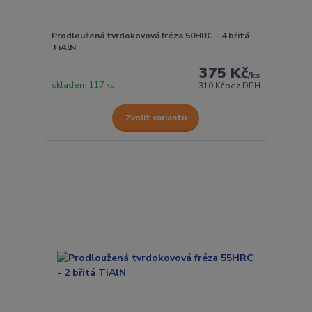
Prodloužená tvrdokovová fréza 50HRC - 4 břitá
TiAlN
375 Kč
/
ks
skladem 117 ks
310 Kč
bez DPH
Zvolit variantu