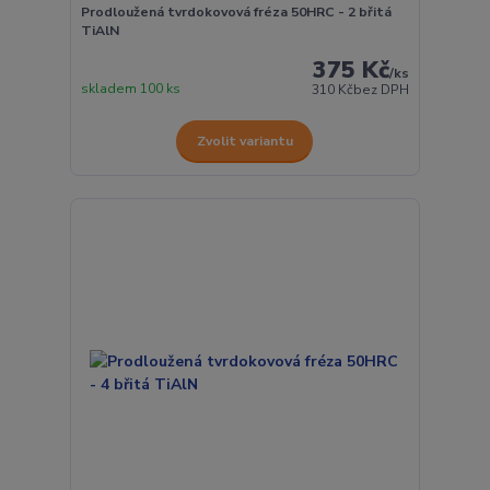
Prodloužená tvrdokovová fréza 50HRC - 2 břitá
TiAlN
375 Kč
/
ks
skladem 100 ks
310 Kč
bez DPH
Zvolit variantu