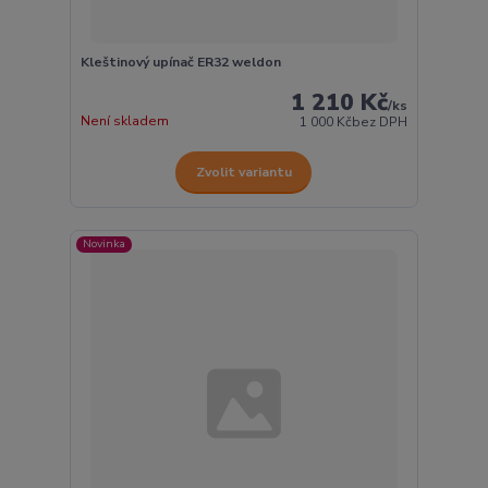
Kleštinový upínač ER32 weldon
1 210 Kč
/
ks
Není skladem
1 000 Kč
bez DPH
Zvolit variantu
Novinka