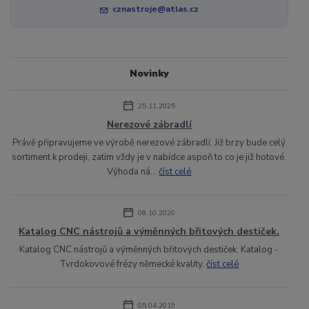
cznastroje@atlas.cz
Novinky
25.11.2025
Nerezové zábradlí
Právě připravujeme ve výrobě nerezové zábradlí. Již brzy bude celý
sortiment k prodeji, zatím vždy je v nabídce aspoň to co je již hotové.
Výhoda ná...
číst celé
08.10.2020
Katalog CNC nástrojů a výměnných břitových destiček.
Katalog CNC nástrojů a výměnných břitových destiček. Katalog -
Tvrdokovové frézy německé kvality.
číst celé
05.04.2019