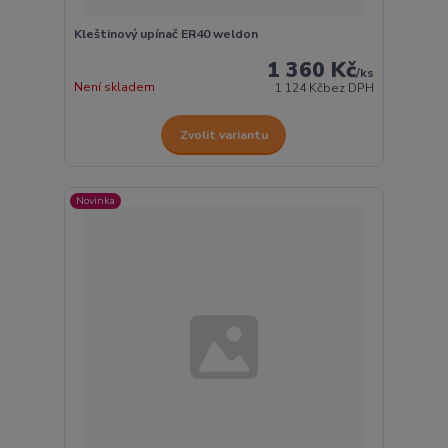
Kleštinový upínač ER40 weldon
1 360 Kč
/
ks
Není skladem
1 124 Kč
bez DPH
Zvolit variantu
Novinka