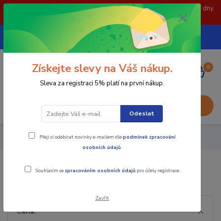
POZOR: 31.7 , 3.8 a 5.8- zavřeno. objednávky odešleme následující dny.
Děkujeme za pochopení.
739252246
CZK
(Po-Pá, 8-15 hod.)
Získejte slevy na Váš nákup.
0
0,00 Kč
Sleva za registraci 5% platí na první nákup.
Menu
Odeslat
Přeji si odebírat novinky e-mailem dle
podmínek zpracování
Upínání nástrojů
Válcová stopka
Stopka weldon
osobních údajů
.
Stopka weldon
Souhlasím se
zpracováním osobních údajů
pro účely registrace.
Zavřít
Cena: