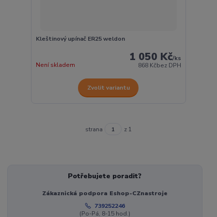
Kleštinový upínač ER25 weldon
1 050 Kč
/
ks
Není skladem
868 Kč
bez DPH
Zvolit variantu
strana
z 1
Potřebujete poradit?
Zákaznická podpora Eshop-CZnastroje
739252246
(Po-Pá, 8-15 hod.)