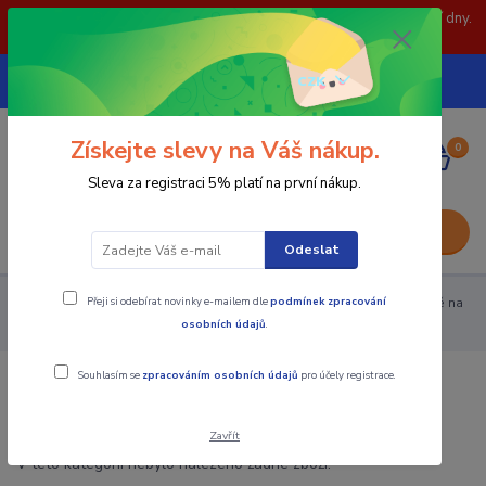
POZOR: 31.7 , 3.8 a 5.8- zavřeno. objednávky odešleme následující dny.
Děkujeme za pochopení.
739252246
CZK
(Po-Pá, 8-15 hod.)
Získejte slevy na Váš nákup.
0
0,00 Kč
Sleva za registraci 5% platí na první nákup.
Menu
Odeslat
Přeji si odebírat novinky e-mailem dle
podmínek zpracování
Nerezové zábradlí
Držáky nerezové výplně
Držák výplně na
osobních údajů
.
rovnou plochu
Souhlasím se
zpracováním osobních údajů
pro účely registrace.
Držák výplně na rovnou plochu
Zavřít
V této kategorii nebylo nalezeno žádné zboží.