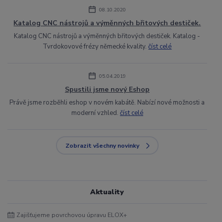
08.10.2020
Katalog CNC nástrojů a výměnných břitových destiček.
Katalog CNC nástrojů a výměnných břitových destiček. Katalog -
Tvrdokovové frézy německé kvality.
číst celé
05.04.2019
Spustili jsme nový Eshop
Právě jsme rozběhli eshop v novém kabátě. Nabízí nové možnosti a
moderní vzhled.
číst celé
Zobrazit všechny novinky
Aktuality
Zajišťujeme povrchovou úpravu ELOX+