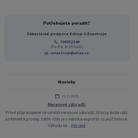
Potřebujete poradit?
Zákaznická podpora Eshop-CZnastroje
739252246
(Po-Pá, 8-15 hod.)
cznastroje@atlas.cz
Novinky
25.11.2025
Nerezové zábradlí
Právě připravujeme ve výrobě nerezové zábradlí. Již brzy bude celý
sortiment k prodeji, zatím vždy je v nabídce aspoň to co je již hotové.
Výhoda ná...
číst celé