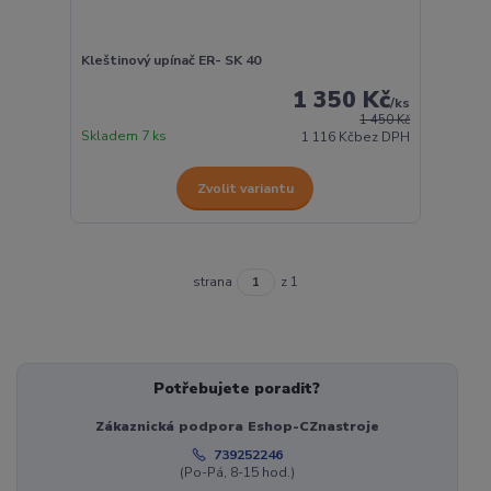
Kleštinový upínač ER- SK 40
1 350 Kč
/
ks
1 450 Kč
Skladem 7 ks
1 116 Kč
bez DPH
Zvolit variantu
strana
z 1
Potřebujete poradit?
Zákaznická podpora Eshop-CZnastroje
739252246
(Po-Pá, 8-15 hod.)