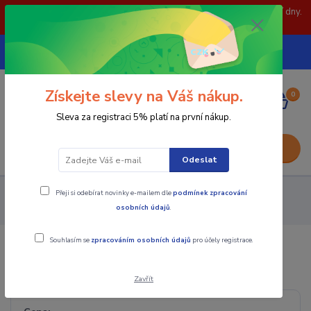
POZOR: 31.7 , 3.8 a 5.8- zavřeno. objednávky odešleme následující dny.
Děkujeme za pochopení.
739252246
CZK
(Po-Pá, 8-15 hod.)
Získejte slevy na Váš nákup.
0
0,00 Kč
Sleva za registraci 5% platí na první nákup.
Menu
Odeslat
Přeji si odebírat novinky e-mailem dle
podmínek zpracování
Upínání nástrojů
Weldony SK - DIN 69871
Weldon
osobních údajů
.
kleštinový ER
Souhlasím se
zpracováním osobních údajů
pro účely registrace.
Weldon kleštinový ER
Zavřít