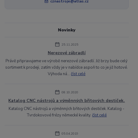
cznastroje@atlas.cz
Novinky
25.11.2025
Nerezové zábradlí
Právě připravujeme ve výrobě nerezové zábradlí. Již brzy bude celý
sortiment k prodeji, zatím vždy je v nabídce aspoň to co je již hotové.
Výhoda ná...
číst celé
08.10.2020
Katalog CNC nástrojů a výměnných břitových destiček.
Katalog CNC nástrojů a výměnných břitových destiček. Katalog -
Tvrdokovové frézy německé kvality.
číst celé
05.04.2019