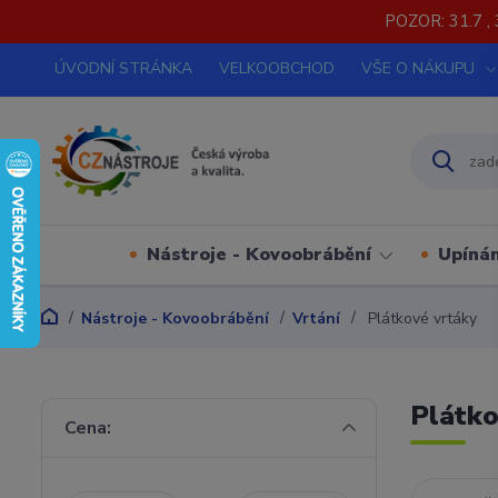
POZOR: 31.7 , 
ÚVODNÍ STRÁNKA
VELKOOBCHOD
VŠE O NÁKUPU
Nástroje - Kovoobrábění
Upínán
Nástroje - Kovoobrábění
Vrtání
Plátkové vrtáky
Plátko
Cena: