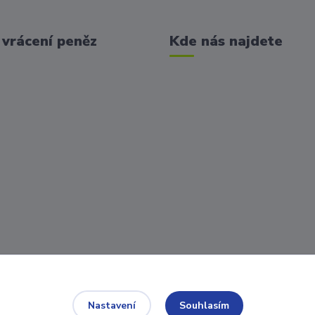
vrácení peněz
Kde nás najdete
Souhlasím
Nastavení