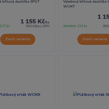
 břitová destička SPGT
Výměnná břitová destička
WCMT
1 1
1 155 Kč
/
ks
127 ks
skladem 115 ks
955 Kč
bez DPH
955
Zvolit variantu
Zvolit variantu