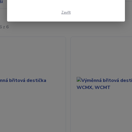
ší
Nejlevnější
Nejdražší
Zavřít
6 z 6