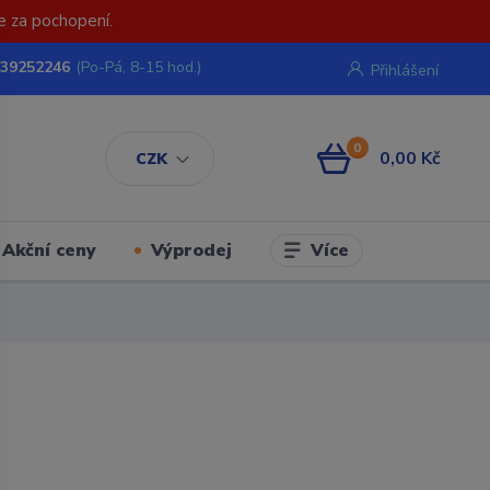
e za pochopení.
739252246
(Po-Pá, 8-15 hod.)
Přihlášení
0
0,00 Kč
CZK
Více
Akční ceny
Výprodej