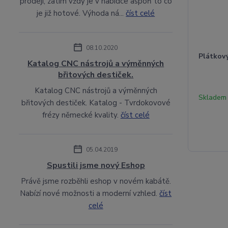
prodeji, zatím vždy je v nabídce aspoň to co
je již hotové. Výhoda ná...
číst celé
08.10.2020
Plátkov
Katalog CNC nástrojů a výměnných
břitových destiček.
Katalog CNC nástrojů a výměnných
Skladem
břitových destiček. Katalog - Tvrdokovové
frézy německé kvality.
číst celé
05.04.2019
Spustili jsme nový Eshop
Právě jsme rozběhli eshop v novém kabátě.
Nabízí nové možnosti a moderní vzhled.
číst
celé