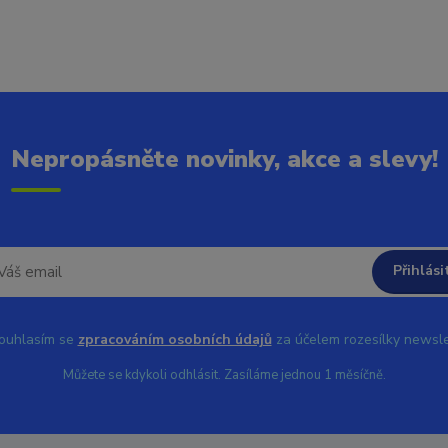
Nepropásněte novinky, akce a slevy!
Přihlási
uhlasím se
zpracováním osobních údajů
za účelem rozesílky newsle
Můžete se kdykoli odhlásit. Zasíláme jednou 1 měsíčně.