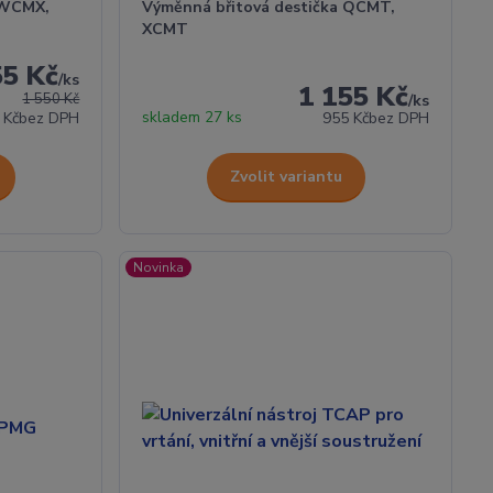
 WCMX,
Výměnná břitová destička QCMT,
XCMT
55 Kč
/
ks
1 155 Kč
1 550 Kč
/
ks
skladem 27 ks
 Kč
bez DPH
955 Kč
bez DPH
Zvolit variantu
Novinka