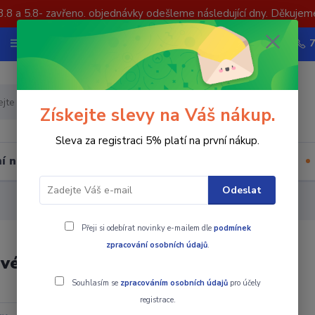
3.8 a 5.8- zavřeno. objednávky odešleme následující dny. Děkujem
Nevíte si rady? Zavolejte.
Více
Hledat
Získejte slevy na Váš nákup.
Sleva za registraci 5% platí na první nákup.
í nástrojů
Upínací součásti
Ostatní
Odeslat
Přeji si odebírat novinky e-mailem dle
podmínek
zpracování osobních údajů
.
vé vrtáky
Souhlasím se
zpracováním osobních údajů
pro účely
registrace.