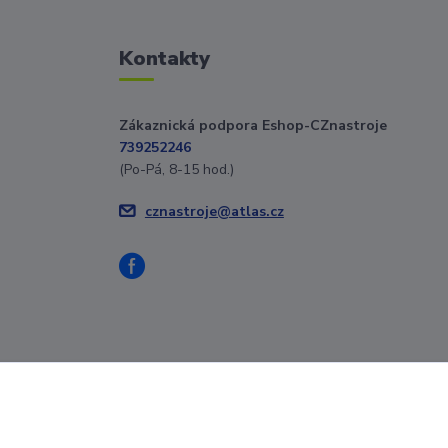
Kontakty
Zákaznická podpora Eshop-CZnastroje
739252246
(Po-Pá, 8-15 hod.)
cznastroje@atlas.cz