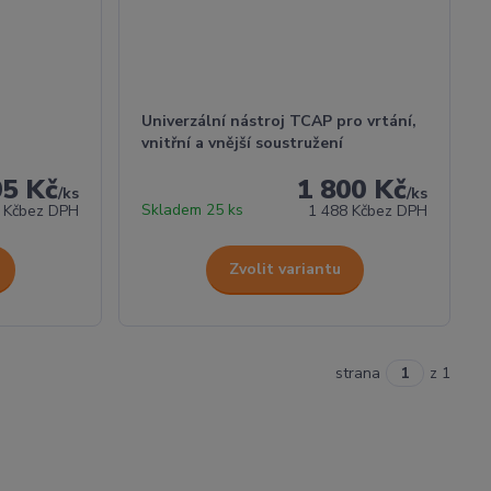
Univerzální nástroj TCAP pro vrtání,
vnitřní a vnější soustružení
05 Kč
1 800 Kč
/
ks
/
ks
Skladem 25 ks
 Kč
bez DPH
1 488 Kč
bez DPH
Zvolit variantu
strana
z 1