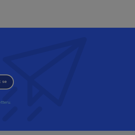
t se
tteru.