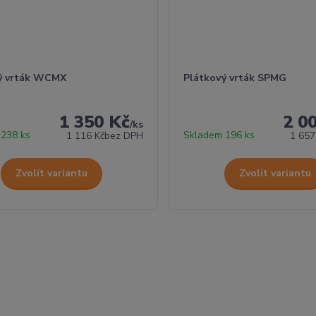
ý vrták WCMX
Plátkový vrták SPMG
1 350 Kč
2 0
/
ks
 238 ks
Skladem 196 ks
1 116 Kč
bez DPH
1 657
Zvolit variantu
Zvolit variantu