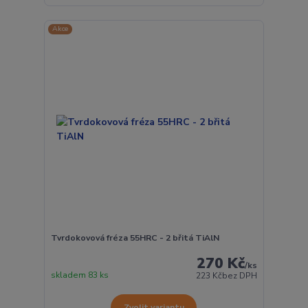
Akce
Tvrdokovová fréza 55HRC - 2 břitá TiAlN
270 Kč
/
ks
skladem 83 ks
223 Kč
bez DPH
Zvolit variantu