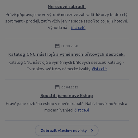
Nerezové zábradlí
Právě připravujeme ve výrobě nerezové zábradlí. Již brzy bude celý
sortiment k prodeji, zatím vždy je v nabídce aspoň to co je již hotové.
Výhoda ná...
číst celé
08.10.2020
Katalog CNC nástrojů a výměnných břitových destiček.
Katalog CNC nástrojů a výměnných břitových destiček. Katalog -
Tvrdokovové frézy německé kvality.
číst celé
05.04.2019
Spustili jsme nový Eshop
Právě jsme rozběhli eshop v novém kabátě. Nabízí nové možnosti a
moderní vzhled.
číst celé
Zobrazit všechny novinky