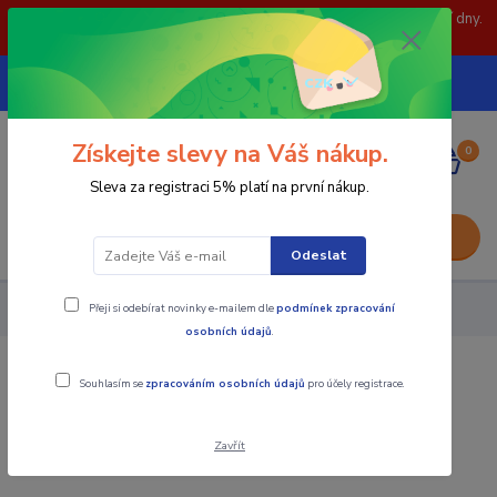
POZOR: 31.7 , 3.8 a 5.8- zavřeno. objednávky odešleme následující dny.
Děkujeme za pochopení.
739252246
CZK
(Po-Pá, 8-15 hod.)
Získejte slevy na Váš nákup.
0
0,00 Kč
Sleva za registraci 5% platí na první nákup.
Menu
Odeslat
Přeji si odebírat novinky e-mailem dle
podmínek zpracování
Nástroje - Kovoobrábění
Monolitní frézy
Standardní
osobních údajů
.
Standardní
Souhlasím se
zpracováním osobních údajů
pro účely registrace.
Zavřít
Standardní délky fréz