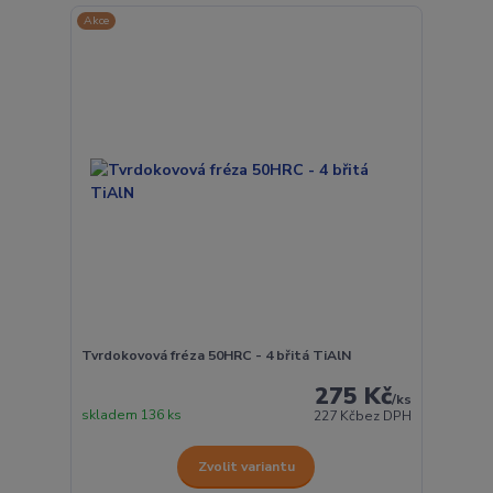
Akce
Tvrdokovová fréza 50HRC - 4 břitá TiAlN
275 Kč
/
ks
skladem 136 ks
227 Kč
bez DPH
Zvolit variantu