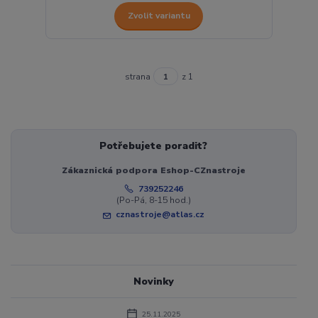
Zvolit variantu
strana
z 1
Potřebujete poradit?
Zákaznická podpora Eshop-CZnastroje
739252246
(Po-Pá, 8-15 hod.)
cznastroje@atlas.cz
Novinky
25.11.2025