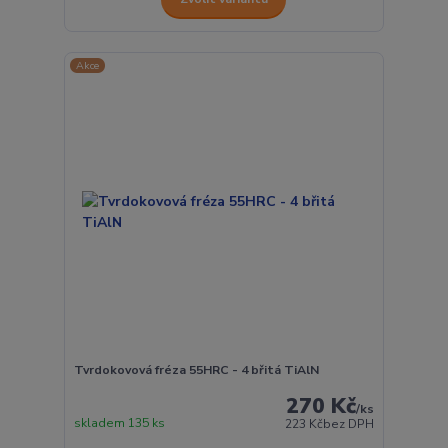
Akce
Tvrdokovová fréza 55HRC - 4 břitá TiAlN
270 Kč
/
ks
skladem 135 ks
223 Kč
bez DPH