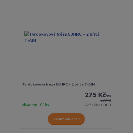
Tvrdokovová fréza 50HRC - 2 břitá TiAlN
275 Kč
/
ks
300 Kč
skladem 104 ks
227 Kč
bez DPH
Zvolit variantu