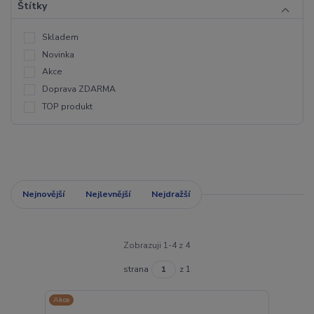
Štítky
Skladem
Novinka
Akce
Doprava ZDARMA
TOP produkt
Nejnovější
Nejlevnější
Nejdražší
Zobrazuji 1-4 z 4
strana
z 1
Akce