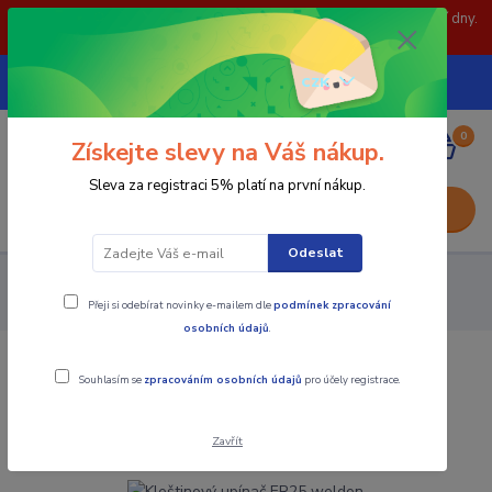
POZOR: 31.7 , 3.8 a 5.8- zavřeno. objednávky odešleme následující dny.
Děkujeme za pochopení.
739252246
CZK
(Po-Pá, 8-15 hod.)
0
0,00 Kč
Získejte slevy na Váš nákup.
Sleva za registraci 5% platí na první nákup.
Menu
Odeslat
Upínání nástrojů
Válcová stopka
Stopka weldon
Kleštinový upínač ER25 weldon
Přeji si odebírat novinky e-mailem dle
podmínek zpracování
osobních údajů
.
Kleštinový upínač ER25 weldon
Souhlasím se
zpracováním osobních údajů
pro účely registrace.
Novinka
Zavřít