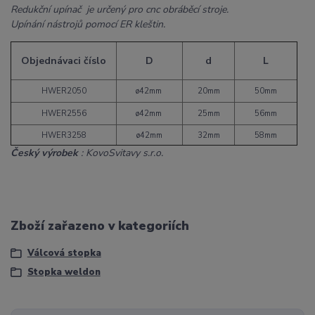
Redukční upínač je určený pro cnc obráběcí stroje.
Upínání nástrojů pomocí ER kleštin.
Objednávaci číslo
D
d
L
HWER2050
ø42mm
20mm
50mm
HWER2556
ø42mm
25mm
56mm
HWER3258
ø42mm
32mm
58mm
Český výrobek
: KovoSvitavy s.r.o.
Zboží zařazeno v kategoriích
Válcová stopka
Stopka weldon