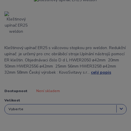
Kleštinový upínač ER25 s válcovou stopkou pro weldon. Redukční
upínač je určený pro cnc obráběcí stroje.Upínání nástrojů pomocí
ER kleštin. Objednávaci číslo D d L HWER2050 ø42mm 20mm
50mm HWER2556 ø42mm 25mm 56mm HWER3258 ø42mm
32mm 58mm Český výrobek : KovoSvitavy s.r...
celý popis
Dostupnost
Není skladem
Velikost