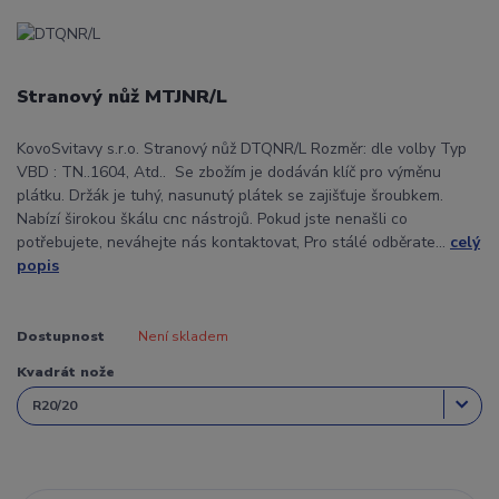
Stranový nůž MTJNR/L
KovoSvitavy s.r.o. Stranový nůž DTQNR/L Rozměr: dle volby Typ
VBD : TN..1604, Atd.. Se zbožím je dodáván klíč pro výměnu
plátku. Držák je tuhý, nasunutý plátek se zajišťuje šroubkem.
Nabízí širokou škálu cnc nástrojů. Pokud jste nenašli co
potřebujete, neváhejte nás kontaktovat, Pro stálé odběrate...
celý
popis
Dostupnost
Není skladem
Kvadrát nože