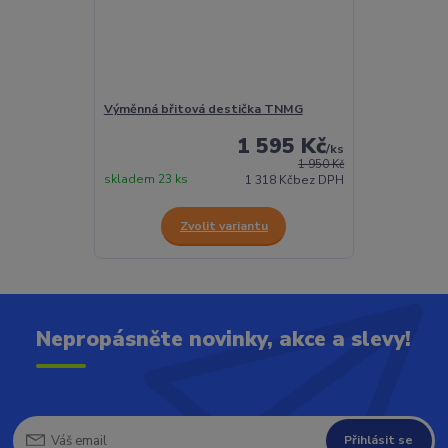
Výměnná břitová destička TNMG
1 595 Kč
/
ks
1 950 Kč
skladem 23 ks
1 318 Kč
bez DPH
Zvolit variantu
Nepropásněte novinky, akce a slevy!
Přihlásit se