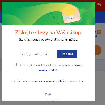
POZOR: 31.7 , 3.8 a 5.8- zavřeno. objednávky odešleme následující dny.
Děkujeme za pochopení.
739252246
CZK
(Po-Pá, 8-15 hod.)
Získejte slevy na Váš nákup.
0
0,00 Kč
Sleva za registraci 5% platí na první nákup.
Menu
Odeslat
Přeji si odebírat novinky e-mailem dle
podmínek zpracování
Nástroje - Kovoobrábění
DTQNR/L
osobních údajů
.
DTQNR/L
Souhlasím se
zpracováním osobních údajů
pro účely registrace.
Zavřít