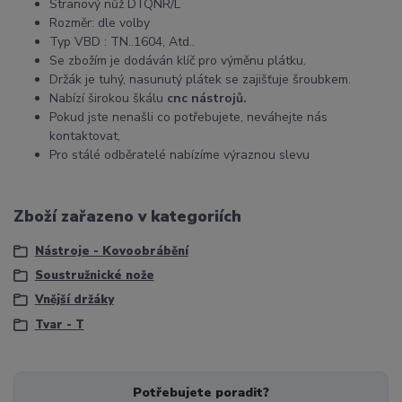
Stranový nůž DTQNR/L
Rozměr: dle volby
Typ VBD : TN..1604, Atd..
Se zbožím je dodáván klíč pro výměnu plátku.
Držák je tuhý, nasunutý plátek se zajišťuje šroubkem.
Nabízí širokou škálu
cnc nástrojů.
Pokud jste nenašli co potřebujete, neváhejte nás
kontaktovat,
Pro stálé odběratelé nabízíme výraznou slevu
Zboží zařazeno v kategoriích
Nástroje - Kovoobrábění
Soustružnické nože
Vnější držáky
Tvar - T
Potřebujete poradit?