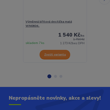
Výměnná břitová destička malá
Výměnná břito
WN0604..
WN0804..
1 540 Kč
/
ks
1 750 Kč
skladem 7 ks
skladem 78 ks
1 273 Kč
bez DPH
Zvolit variantu
Z
Nepropásněte novinky, akce a slevy!