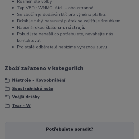
Rozměr: dle volby
Typ VBD : WNMG, Atd.. – oboustranné
Se zbožím je dodáván klíč pro výměnu plátku.
Držák je tuhý, nasunutý plátek se zajišťuje šroubkem.
Nabízí širokou škálu
cnc nástrojů.
Pokud jste nenašli co potřebujete, neváhejte nás
kontaktovat,
Pro stálé odběratelé nabízíme výraznou slevu
Zboží zařazeno v kategoriích
Nástroje - Kovoobrábění
Soustružnické nože
Vnější držáky
Tvar - W
Potřebujete poradit?