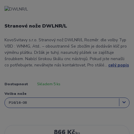
Stranové nože DWLNR/L
KovoSvitavy s.r.o. Stranový nož DWLNR/L Rozměr: dle volby Typ
VBD : WNMG, Atd.. – oboustranné Se zbožím je dodáván klíč pro
výměnu plátku. Držák je tuhý, nasunutý plátek se zajišťuje
šroubkem. Nabízí širokou škálu cnc nástrojů. Pokud jste nenašli
co potřebujete, neváhejte nás kontaktovat, Pro stálé...
celý popis
Dostupnost
Skladem 5 ks
Volba nože
866 Kč
/
ks