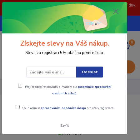
POZOR: 31.7 , 3.8 a 5.8- zavřeno. objednávky odešleme následující dny.
Děkujeme za pochopení.
739252246
CZK
(Po-Pá, 8-15 hod.)
Získejte slevy na Váš nákup.
0
0,00 Kč
Sleva za registraci 5% platí na první nákup.
Menu
Odeslat
Přeji si odebírat novinky e-mailem dle
podmínek zpracování
Nástroje - Kovoobrábění
Soustružnické nože
DWLNR/L
osobních údajů
.
DWLNR/L
Souhlasím se
zpracováním osobních údajů
pro účely registrace.
Zavřít