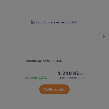
Zapichovací nože TTER/L
Zapichovací n
1 210 Kč
/
ks
skladem 112 ks
skladem 12 ks
1 000 Kč
bez DPH
Zvolit variantu
Z