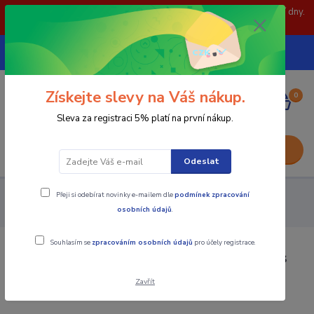
POZOR: 31.7 , 3.8 a 5.8- zavřeno. objednávky odešleme následující dny.
Děkujeme za pochopení.
739252246
CZK
(Po-Pá, 8-15 hod.)
Získejte slevy na Váš nákup.
0
0,00 Kč
Sleva za registraci 5% platí na první nákup.
Menu
Odeslat
Přeji si odebírat novinky e-mailem dle
podmínek zpracování
Nástroje - Kovoobrábění
Vyměnitelné břitové destičky
osobních údajů
.
Zapichovací a upichovací
Destičky TDC-Krabička obsahuje 10ks
Souhlasím se
zpracováním osobních údajů
pro účely registrace.
Destičky TDC-Krabička obsahuje 10ks
Zavřít
TOP produkt