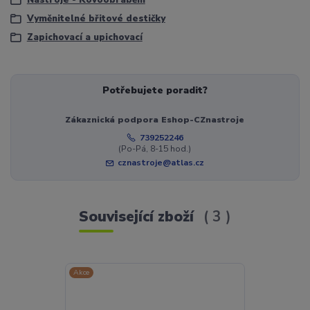
Vyměnitelné břitové destičky
Zapichovací a upichovací
Potřebujete poradit?
Zákaznická podpora Eshop-CZnastroje
739252246
(Po-Pá, 8-15 hod.)
cznastroje@atlas.cz
Související zboží
3
Akce
Novinka