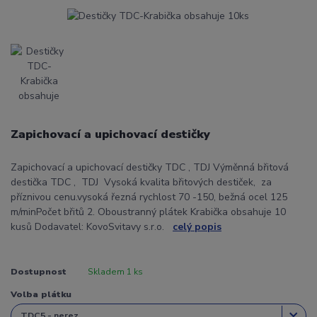
Zapichovací a upichovací destičky
Zapichovací a upichovací destičky TDC , TDJ Výměnná břitová
destička TDC , TDJ Vysoká kvalita břitových destiček, za
příznivou cenu.vysoká řezná rychlost 70 -150, bežná ocel 125
m/minPočet břitů 2. Oboustranný plátek Krabička obsahuje 10
kusů Dodavatel: KovoSvitavy s.r.o.
celý popis
Dostupnost
Skladem 1 ks
Volba plátku