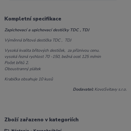
Kompletní specifikace
Zapichovací a upichovací destičky TDC , TDJ
Výměnná břitová destička TDC , TDJ
Vysoká kvalita břitových destiček, za příznivou cenu.
vysoká řezná rychlost 70 -150, bežná ocel 125 m/min
Počet břitů 2.
Oboustranný plátek
Krabička obsahuje 10 kusů
Dodavatel:
KovoSvitavy s.r.o.
Zboží zařazeno v kategoriích
Nástroje - Kovoobrábění