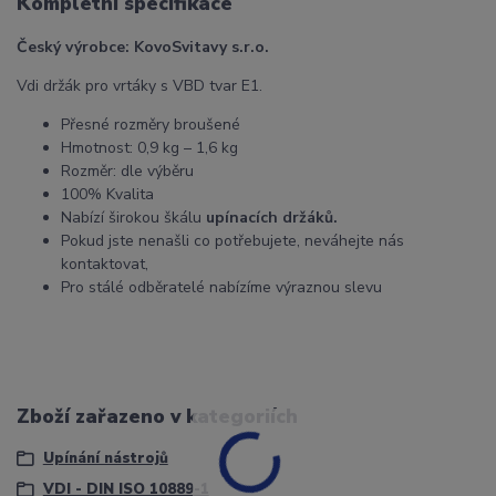
Kompletní specifikace
Český výrobce: KovoSvitavy s.r.o.
Vdi držák pro vrtáky s VBD tvar E1.
Přesné rozměry broušené
Hmotnost: 0,9 kg – 1,6 kg
Rozměr: dle výběru
100% Kvalita
Nabízí širokou škálu
upínacích držáků.
Pokud jste nenašli co potřebujete, neváhejte nás
kontaktovat,
Pro stálé odběratelé nabízíme výraznou slevu
Zboží zařazeno v kategoriích
Upínání nástrojů
VDI - DIN ISO 10889-1