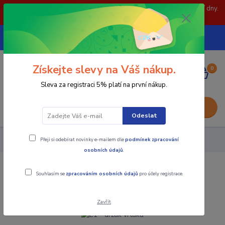
POZOR: 31.7 , 3.8 a 5.8- zavřeno. objednávky odešleme následující dny.
Děkujeme za pochopení.
739252246
CZK
(Po-Pá, 8-15 hod.)
Získejte slevy na Váš nákup.
0
0,00 Kč
Sleva za registraci 5% platí na první nákup.
Menu
Odeslat
Přeji si odebírat novinky e-mailem dle
podmínek zpracování
Upínání nástrojů
VDI - DIN ISO 10889-1
E1 - držák vrtáků
osobních údajů
.
E1 - držák vrtáků
Souhlasím se
zpracováním osobních údajů
pro účely registrace.
Zavřít