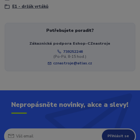
E1 - držák vrtáků
Potřebujete poradit?
Zákaznická podpora Eshop-CZnastroje
739252246
(Po-Pá, 8-15 hod.)
cznastroje@atlas.cz
Nepropásněte novinky, akce a slevy!
Přihlásit se