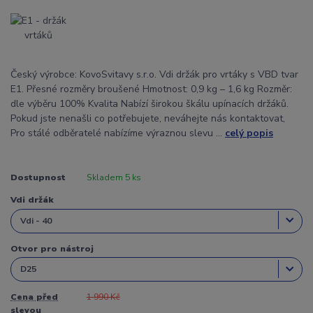
Český výrobce: KovoSvitavy s.r.o. Vdi držák pro vrtáky s VBD tvar
E1. Přesné rozměry broušené Hmotnost: 0,9 kg – 1,6 kg Rozměr:
dle výběru 100% Kvalita Nabízí širokou škálu upínacích držáků.
Pokud jste nenašli co potřebujete, neváhejte nás kontaktovat,
Pro stálé odběratelé nabízíme výraznou slevu ...
celý popis
Dostupnost
Skladem 5 ks
Vdi držák
Otvor pro nástroj
Cena před
1 990 Kč
slevou