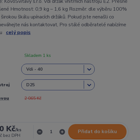
 KovoSvitavy s.r.o. Vdi držák vnitřních nástrojů E2. Přesné
šené Hmotnost: 0,9 kg – 1,6 kg Rozměr: dle výběru 100%
 širokou škálu upínacích držáků. Pokud jste nenašli co
neváhejte nás kontaktovat, Pro stálé odběratelé nabízíme
evu
celý popis
Skladem 1 ks
stroj
evou
2 065 Kč
0 Kč
/
ks
Přidat do košíku
č
bez DPH