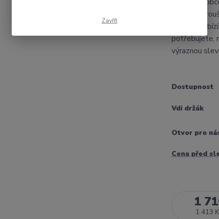
Český výrobce:
rozměry brou
Zavřít
Kvalita Nabízí
potřebujete, 
výraznou sl
Dostupnost
Vdi držák
Otvor pro ná
Cena před sl
1 71
1 413 K