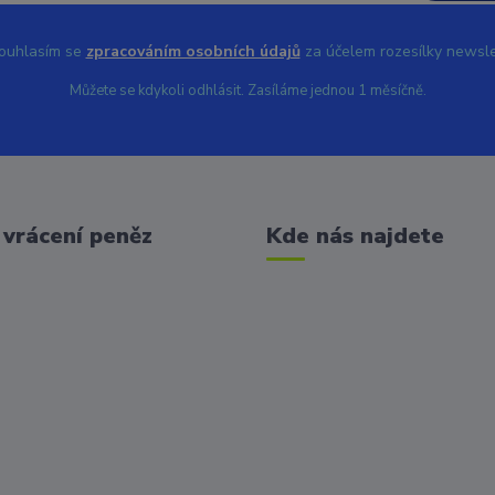
uhlasím se
zpracováním osobních údajů
za účelem rozesílky newsle
Můžete se kdykoli odhlásit. Zasíláme jednou 1 měsíčně.
vrácení peněz
Kde nás najdete