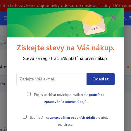
3.8 a 5.8- zavřeno. objednávky odešleme následující dny. Děkujem
Nevíte si rady? Zavolejte.
Více
Hledat
Získejte slevy na Váš nákup.
Sleva za registraci 5% platí na první nákup.
í nástrojů
Upínací součásti
Ostatní
Odeslat
 vnitřních nástrojů
Přeji si odebírat novinky e-mailem dle
podmínek
zpracování osobních údajů
.
Souhlasím se
zpracováním osobních údajů
pro účely
registrace.