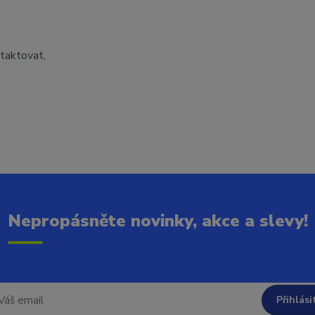
ntaktovat,
Nepropásněte novinky, akce a slevy!
Přihlási