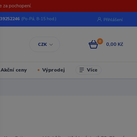
e za pochopení.
739252246
(Po-Pá, 8-15 hod.)
Přihlášení
0
0,00 Kč
CZK
Více
Akční ceny
Výprodej