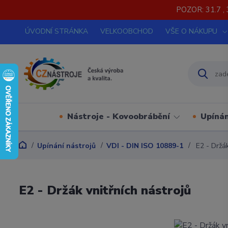
POZOR: 31.7 , 
ÚVODNÍ STRÁNKA
VELKOOBCHOD
VŠE O NÁKUPU
Nástroje - Kovoobrábění
Upínán
Upínání nástrojů
VDI - DIN ISO 10889-1
E2 - Držák
E2 - Držák vnitřních nástrojů