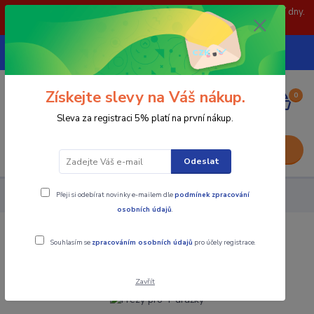
POZOR: 31.7 , 3.8 a 5.8- zavřeno. objednávky odešleme následující dny.
Děkujeme za pochopení.
739252246
CZK
(Po-Pá, 8-15 hod.)
Získejte slevy na Váš nákup.
0
0,00 Kč
Sleva za registraci 5% platí na první nákup.
Menu
Odeslat
Přeji si odebírat novinky e-mailem dle
podmínek zpracování
Nástroje - Kovoobrábění
Frézy pro T drážky
osobních údajů
.
Frézy pro T drážky
Souhlasím se
zpracováním osobních údajů
pro účely registrace.
Zavřít