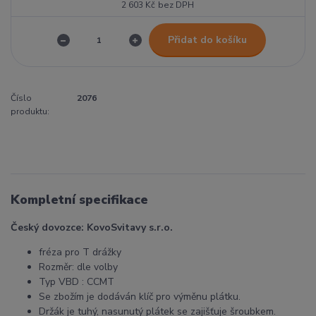
2 603 Kč
bez DPH
Přidat do košíku
Číslo
2076
produktu:
Kompletní specifikace
Český dovozce: KovoSvitavy s.r.o.
fréza pro T drážky
Rozměr: dle volby
Typ VBD : CCMT
Se zbožím je dodáván klíč pro výměnu plátku.
Držák je tuhý, nasunutý plátek se zajišťuje šroubkem.