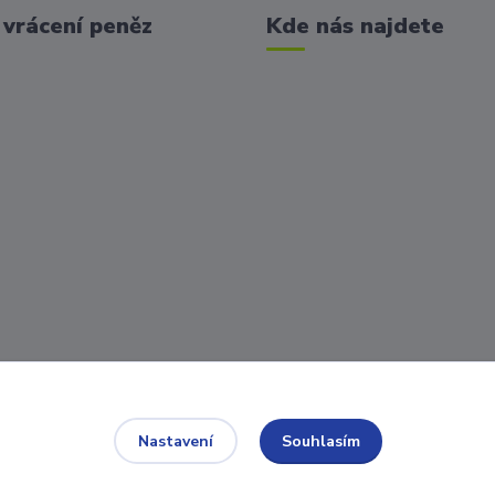
vrácení peněz
Kde nás najdete
Souhlasím
Nastavení
ní osobních údajů můžete ovlivnit