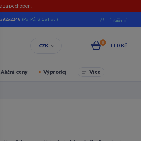
e za pochopení.
739252246
(Po-Pá, 8-15 hod.)
Přihlášení
0
0,00 Kč
CZK
Více
Akční ceny
Výprodej