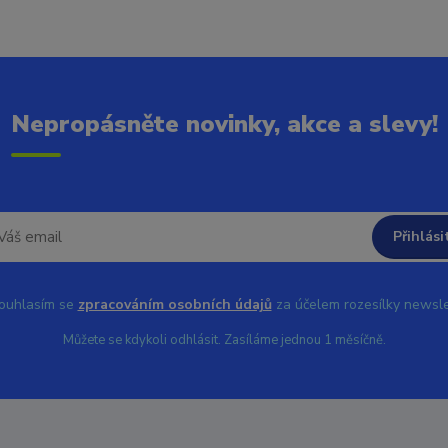
Nepropásněte novinky, akce a slevy!
Přihlási
uhlasím se
zpracováním osobních údajů
za účelem rozesílky newsle
Můžete se kdykoli odhlásit. Zasíláme jednou 1 měsíčně.