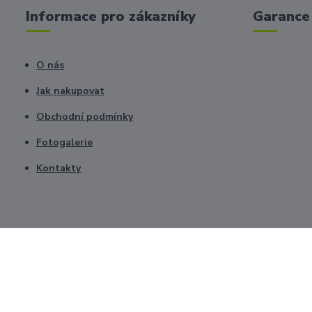
Informace pro zákazníky
Garance 
O nás
Jak nakupovat
Obchodní podmínky
Fotogalerie
Kontakty
Všechna práva vyhrazena © 2026. Upravilo CZnástroje.cz Zpracová