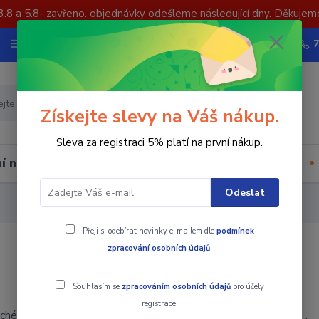
3.8 a 5.8- zavřeno. objednávky odešleme následující dny. Děkujem
Nevíte si rady? Zavolejte.
Více
Hledat
Získejte slevy na Váš nákup.
Sleva za registraci 5% platí na první nákup.
í nástrojů
Upínací součásti
Ostatní
Odeslat
Přeji si odebírat novinky e-mailem dle
podmínek
zpracování osobních údajů
.
Souhlasím se
zpracováním osobních údajů
pro účely
registrace.