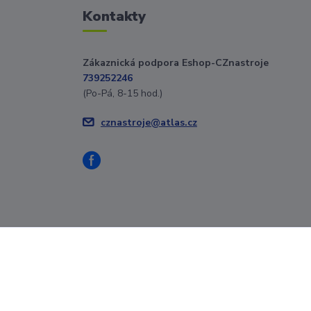
Kontakty
Zákaznická podpora Eshop-CZnastroje
739252246
(Po-Pá, 8-15 hod.)
cznastroje@atlas.cz
Vytvořeno na
Eshop-rychle.cz