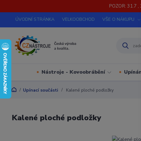
POZOR: 31.7 , 
ÚVODNÍ STRÁNKA
VELKOOBCHOD
VŠE O NÁKUPU
Nástroje - Kovoobrábění
Upínán
Upínací součásti
Kalené ploché podložky
Kalené ploché podložky