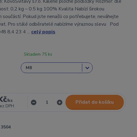
: KovoSvitavy s.r.o. Kalené ploché podložky Rozměr: dle
st: 0,2 kg – 0.5 kg 100% Kvalita Nabízí širokou
h součástí. Pokud jste nenašli co potřebujete, neváhejte
at, Pro stálé odběratelé nabízíme výraznou slevu Pod
8 8,4 23 4 ...
celý popis
Skladem 75 ks
Kč
/
ks
Přidat do košíku
ez DPH
3504