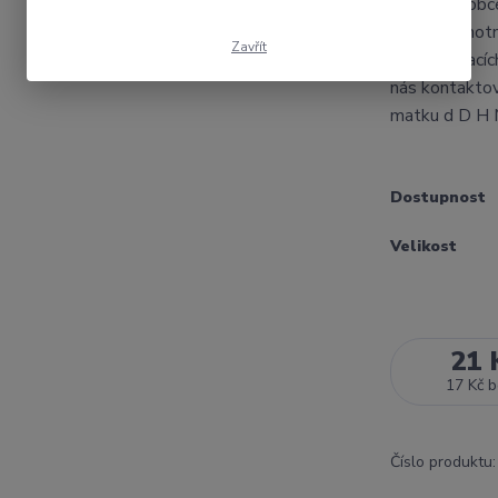
Český výrobce
výběru Hmotno
Zavřít
škálu upínacíc
nás kontaktov
matku d D H M
Dostupnost
Velikost
21 
17 Kč
b
Číslo produktu: