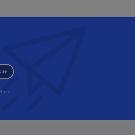
t se
tteru.