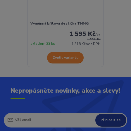
Výměnná břitová destička TNMG
1 595 Kč
/
ks
1 950 Kč
skladem 23 ks
1 318 Kč
bez DPH
Zvolit variantu
Nepropásněte novinky, akce a slevy!
Přihlásit se