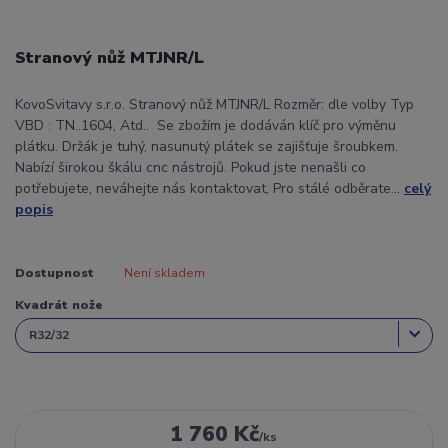
Stranový nůž MTJNR/L
KovoSvitavy s.r.o. Stranový nůž MTJNR/L Rozměr: dle volby Typ
VBD : TN..1604, Atd.. Se zbožím je dodáván klíč pro výměnu
plátku. Držák je tuhý, nasunutý plátek se zajišťuje šroubkem.
Nabízí širokou škálu cnc nástrojů. Pokud jste nenašli co
potřebujete, neváhejte nás kontaktovat, Pro stálé odběrate...
celý
popis
Dostupnost
Není skladem
Kvadrát nože
1 760 Kč
/
ks