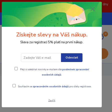
POZOR: 31.7 , 3.8 a 5.8- zavřeno. objednávky odešleme následující dny.
Děkujeme za pochopení.
739252246
CZK
(Po-Pá, 8-15 hod.)
Získejte slevy na Váš nákup.
0
0,00 Kč
Sleva za registraci 5% platí na první nákup.
Menu
Odeslat
Přeji si odebírat novinky e-mailem dle
podmínek zpracování
Nástroje - Kovoobrábění
MTJNR/L
osobních údajů
.
MTJNR/L
Souhlasím se
zpracováním osobních údajů
pro účely registrace.
Zavřít