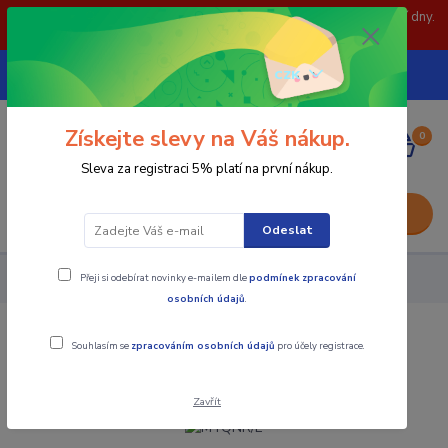
POZOR: 31.7 , 3.8 a 5.8- zavřeno. objednávky odešleme následující dny.
Děkujeme za pochopení.
739252246
CZK
(Po-Pá, 8-15 hod.)
Získejte slevy na Váš nákup.
0
0,00 Kč
Sleva za registraci 5% platí na první nákup.
Menu
Odeslat
Přeji si odebírat novinky e-mailem dle
podmínek zpracování
Nástroje - Kovoobrábění
MTQNR/L
osobních údajů
.
MTQNR/L
Souhlasím se
zpracováním osobních údajů
pro účely registrace.
Zavřít