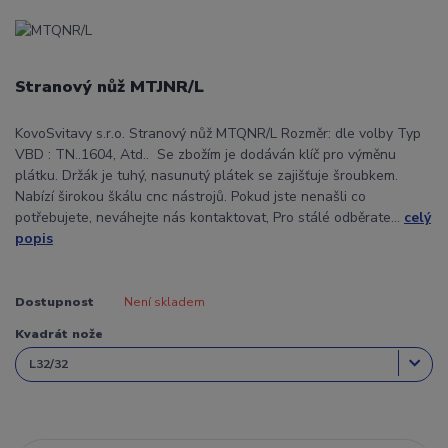
Stranový nůž MTJNR/L
KovoSvitavy s.r.o. Stranový nůž MTQNR/L Rozměr: dle volby Typ
VBD : TN..1604, Atd.. Se zbožím je dodáván klíč pro výměnu
plátku. Držák je tuhý, nasunutý plátek se zajišťuje šroubkem.
Nabízí širokou škálu cnc nástrojů. Pokud jste nenašli co
potřebujete, neváhejte nás kontaktovat, Pro stálé odběrate...
celý
popis
Dostupnost
Není skladem
Kvadrát nože