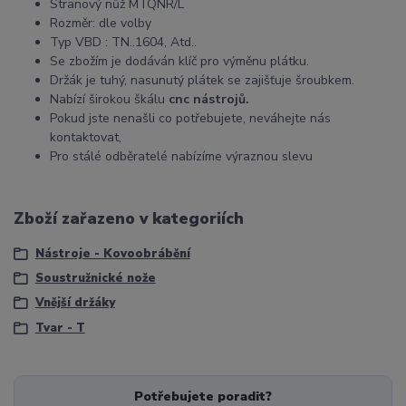
Stranový nůž MTQNR/L
Rozměr: dle volby
Typ VBD : TN..1604, Atd..
Se zbožím je dodáván klíč pro výměnu plátku.
Držák je tuhý, nasunutý plátek se zajišťuje šroubkem.
Nabízí širokou škálu
cnc nástrojů.
Pokud jste nenašli co potřebujete, neváhejte nás
kontaktovat,
Pro stálé odběratelé nabízíme výraznou slevu
Zboží zařazeno v kategoriích
Nástroje - Kovoobrábění
Soustružnické nože
Vnější držáky
Tvar - T
Potřebujete poradit?