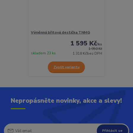
Výměnná břitová destička TNMG
1 595 Kč
/
ks
1 950 Kč
skladem 23 ks
1 318 Kč
bez DPH
Zvolit variantu
Nepropásněte novinky, akce a slevy!
Přihlásit se