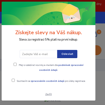
POZOR: 31.7 , 3.8 a 5.8- zavřeno. objednávky odešleme následující dny.
Děkujeme za pochopení.
739252246
CZK
(Po-Pá, 8-15 hod.)
Získejte slevy na Váš nákup.
0
0,00 Kč
Sleva za registraci 5% platí na první nákup.
Menu
Odeslat
Přeji si odebírat novinky e-mailem dle
podmínek zpracování
Nástroje - Kovoobrábění
MVJNR/L
osobních údajů
.
MVJNR/L
Souhlasím se
zpracováním osobních údajů
pro účely registrace.
Zavřít