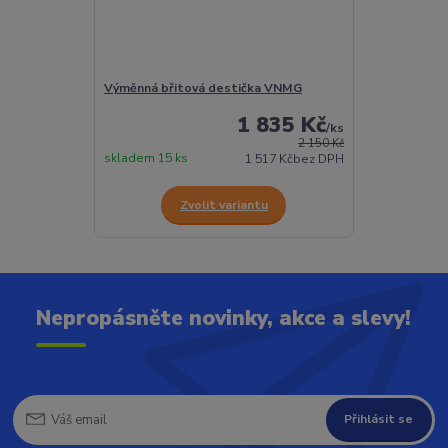
Výměnná břitová destička VNMG
1 835 Kč
/
ks
2 150 Kč
skladem 15 ks
1 517 Kč
bez DPH
Zvolit variantu
Nepropásněte novinky, akce a slevy!
Přihlásit se