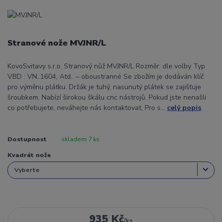
Stranové nože MVJNR/L
KovoSvitavy s.r.o. Stranový nůž MVJNR/L Rozměr: dle volby Typ
VBD : VN..1604, Atd.. – oboustranné Se zbožím je dodáván klíč
pro výměnu plátku. Držák je tuhý, nasunutý plátek se zajišťuje
šroubkem. Nabízí širokou škálu cnc nástrojů. Pokud jste nenašli
co potřebujete, neváhejte nás kontaktovat, Pro s...
celý popis
Dostupnost
skladem 7 ks
Kvadrát nože
935 Kč
/
ks