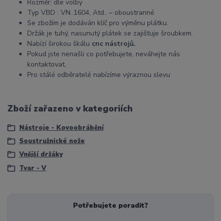
Rozměr: dle volby
Typ VBD : VN..1604, Atd.. – oboustranné
Se zbožím je dodáván klíč pro výměnu plátku.
Držák je tuhý, nasunutý plátek se zajišťuje šroubkem.
Nabízí širokou škálu
cnc nástrojů.
Pokud jste nenašli co potřebujete, neváhejte nás
kontaktovat,
Pro stálé odběratelé nabízíme výraznou slevu
Zboží zařazeno v kategoriích
Nástroje - Kovoobrábění
Soustružnické nože
Vnější držáky
Tvar - V
Potřebujete poradit?