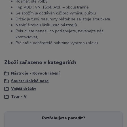
Rozměr: dle volby
Typ VBD : VN..1604, Atd.. – oboustranné
Se zbožím je dodáván klíč pro výměnu plátku.
Držák je tuhý, nasunutý plátek se zajišťuje šroubkem.
Nabízí širokou škálu
cnc nástrojů.
Pokud jste nenašli co potřebujete, neváhejte nás
kontaktovat,
Pro stálé odběratelé nabízíme výraznou slevu
Zboží zařazeno v kategoriích
Nástroje - Kovoobrábění
Soustružnické nože
Vnější držáky
Tvar - V
Potřebujete poradit?