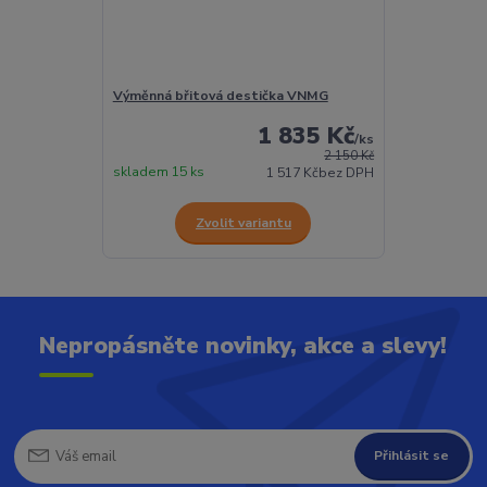
Výměnná břitová destička VNMG
1 835 Kč
/
ks
2 150 Kč
skladem 15 ks
1 517 Kč
bez DPH
Zvolit variantu
Nepropásněte novinky, akce a slevy!
Přihlásit se