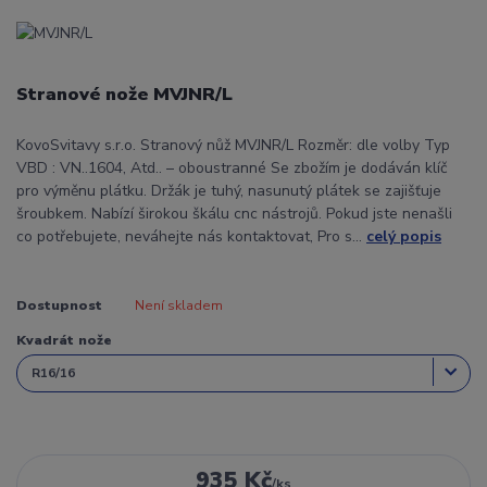
Stranové nože MVJNR/L
KovoSvitavy s.r.o. Stranový nůž MVJNR/L Rozměr: dle volby Typ
VBD : VN..1604, Atd.. – oboustranné Se zbožím je dodáván klíč
pro výměnu plátku. Držák je tuhý, nasunutý plátek se zajišťuje
šroubkem. Nabízí širokou škálu cnc nástrojů. Pokud jste nenašli
co potřebujete, neváhejte nás kontaktovat, Pro s...
celý popis
Dostupnost
Není skladem
Kvadrát nože
935 Kč
/
ks