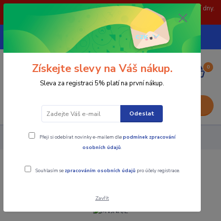
POZOR: 31.7 , 3.8 a 5.8- zavřeno. objednávky odešleme následující dny.
Děkujeme za pochopení.
739252246
CZK
(Po-Pá, 8-15 hod.)
Získejte slevy na Váš nákup.
0
0,00 Kč
Sleva za registraci 5% platí na první nákup.
Menu
Odeslat
Přeji si odebírat novinky e-mailem dle
podmínek zpracování
Nástroje - Kovoobrábění
MVJNR/L
osobních údajů
.
MVJNR/L
Souhlasím se
zpracováním osobních údajů
pro účely registrace.
Zavřít