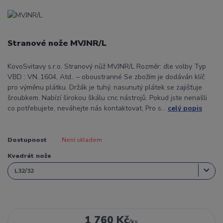
Stranové nože MVJNR/L
KovoSvitavy s.r.o. Stranový nůž MVJNR/L Rozměr: dle volby Typ
VBD : VN..1604, Atd.. – oboustranné Se zbožím je dodáván klíč
pro výměnu plátku. Držák je tuhý, nasunutý plátek se zajišťuje
šroubkem. Nabízí širokou škálu cnc nástrojů. Pokud jste nenašli
co potřebujete, neváhejte nás kontaktovat, Pro s...
celý popis
Dostupnost
Není skladem
Kvadrát nože
1 760 Kč
/
ks