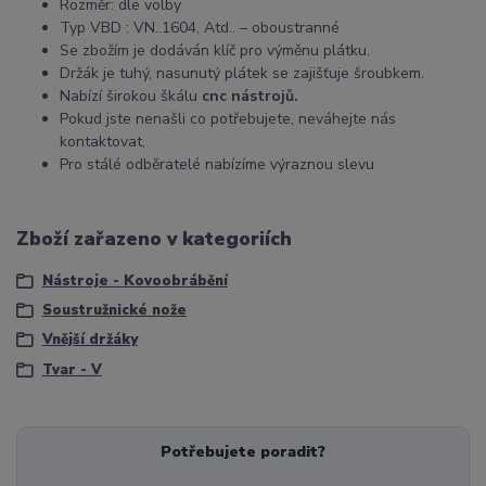
Rozměr: dle volby
Typ VBD : VN..1604, Atd.. – oboustranné
Se zbožím je dodáván klíč pro výměnu plátku.
Držák je tuhý, nasunutý plátek se zajišťuje šroubkem.
Nabízí širokou škálu
cnc nástrojů.
Pokud jste nenašli co potřebujete, neváhejte nás
kontaktovat,
Pro stálé odběratelé nabízíme výraznou slevu
Zboží zařazeno v kategoriích
Nástroje - Kovoobrábění
Soustružnické nože
Vnější držáky
Tvar - V
Potřebujete poradit?