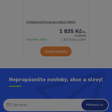
Výměnná břitová destička VNMG
1 835 Kč
/
ks
2 150 Kč
skladem 15 ks
1 517 Kč
bez DPH
Zvolit variantu
Nepropásněte novinky, akce a slevy!
Přihlásit se