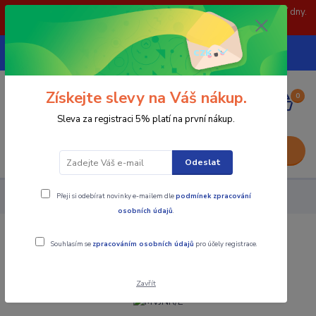
POZOR: 31.7 , 3.8 a 5.8- zavřeno. objednávky odešleme následující dny.
Děkujeme za pochopení.
739252246
CZK
(Po-Pá, 8-15 hod.)
Získejte slevy na Váš nákup.
0
0,00 Kč
Sleva za registraci 5% platí na první nákup.
Menu
Odeslat
Přeji si odebírat novinky e-mailem dle
podmínek zpracování
Nástroje - Kovoobrábění
MVJNR/L
osobních údajů
.
MVJNR/L
Souhlasím se
zpracováním osobních údajů
pro účely registrace.
Zavřít