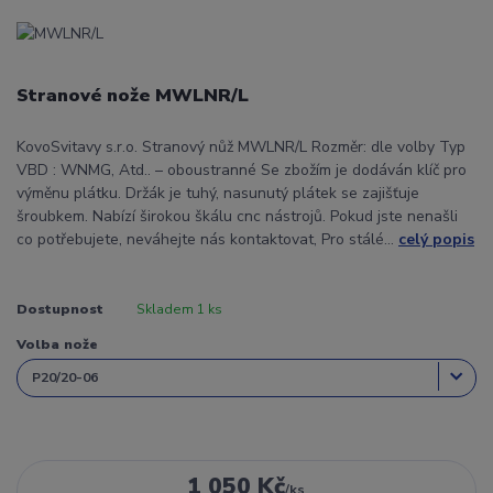
Stranové nože MWLNR/L
KovoSvitavy s.r.o. Stranový nůž MWLNR/L Rozměr: dle volby Typ
VBD : WNMG, Atd.. – oboustranné Se zbožím je dodáván klíč pro
výměnu plátku. Držák je tuhý, nasunutý plátek se zajišťuje
šroubkem. Nabízí širokou škálu cnc nástrojů. Pokud jste nenašli
co potřebujete, neváhejte nás kontaktovat, Pro stálé...
celý popis
Dostupnost
Skladem 1 ks
Volba nože
1 050 Kč
/
ks