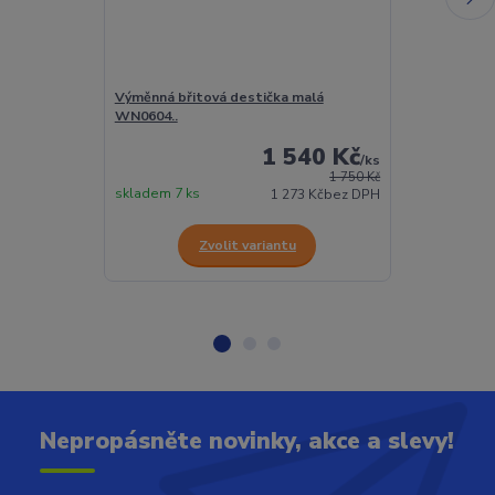
Výměnná břitová destička malá
Výměnná břito
WN0604..
WN0804..
1 540 Kč
/
ks
1 750 Kč
skladem 7 ks
skladem 78 ks
1 273 Kč
bez DPH
Zvolit variantu
Z
Nepropásněte novinky, akce a slevy!