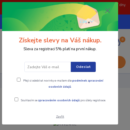
POZOR: 31.7 , 3.8 a 5.8- zavřeno. objednávky odešleme následující dny.
Děkujeme za pochopení.
739252246
CZK
(Po-Pá, 8-15 hod.)
Získejte slevy na Váš nákup.
0
0,00 Kč
Sleva za registraci 5% platí na první nákup.
Menu
Odeslat
Přeji si odebírat novinky e-mailem dle
podmínek zpracování
Nástroje - Kovoobrábění
MWLNR/L
osobních údajů
.
MWLNR/L
Souhlasím se
zpracováním osobních údajů
pro účely registrace.
Zavřít