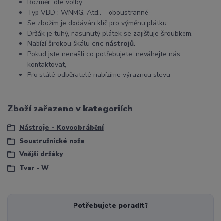
Rozměr: dle volby
Typ VBD : WNMG, Atd.. – oboustranné
Se zbožím je dodáván klíč pro výměnu plátku.
Držák je tuhý, nasunutý plátek se zajišťuje šroubkem.
Nabízí širokou škálu
cnc nástrojů.
Pokud jste nenašli co potřebujete, neváhejte nás
kontaktovat,
Pro stálé odběratelé nabízíme výraznou slevu
Zboží zařazeno v kategoriích
Nástroje - Kovoobrábění
Soustružnické nože
Vnější držáky
Tvar - W
Potřebujete poradit?