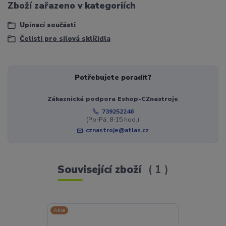
Zboží zařazeno v kategoriích
Upínací součásti
Čelisti pro silová sklíčidla
Potřebujete poradit?
Zákaznická podpora Eshop-CZnastroje
739252246
(Po-Pá, 8-15 hod.)
cznastroje@atlas.cz
Související zboží
1
Akce