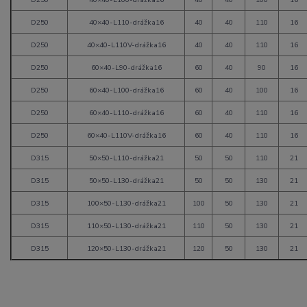
D250
40×40-L110-drážka16
40
40
110
16
D250
40×40-L110V-drážka16
40
40
110
16
D250
60×40-L90-drážka16
60
40
90
16
D250
60×40-L100-drážka16
60
40
100
16
D250
60×40-L110-drážka16
60
40
110
16
D250
60×40-L110V-drážka16
60
40
110
16
D315
50×50-L110-drážka21
50
50
110
21
D315
50×50-L130-drážka21
50
50
130
21
D315
100×50-L130-drážka21
100
50
130
21
D315
110×50-L130-drážka21
110
50
130
21
D315
120×50-L130-drážka21
120
50
130
21