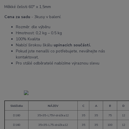
Měkké čelisti 60° x 1,5mm
Cena za sadu
- 3kusy v balení.
Rozměr: dle výběru
Hmotnost: 0,2 kg – 0.5 kg
100% Kvalita
Nabízí širokou škálu
upínacích součástí.
Pokud jste nenašli co potřebujete, neváhejte nás
kontaktovat,
Pro stálé odběratelé nabízíme výraznou slevu
Sklíčidlo
NÁZEV
C
A
B
D
D160
35×35-L75V-drážka12
35
35
75
12
D160
35×35-L75-drážka12
35
35
100
12