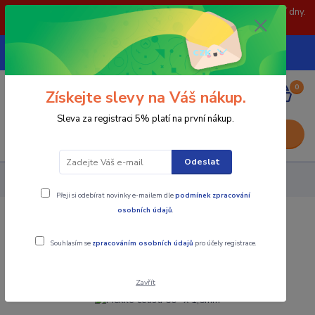
POZOR: 31.7 , 3.8 a 5.8- zavřeno. objednávky odešleme následující dny.
Děkujeme za pochopení.
739252246
CZK
(Po-Pá, 8-15 hod.)
0
0,00 Kč
Získejte slevy na Váš nákup.
Sleva za registraci 5% platí na první nákup.
Menu
Odeslat
Upínací součásti
Měkké čelisti 60° x 1,5mm
Přeji si odebírat novinky e-mailem dle
podmínek zpracování
osobních údajů
.
Měkké čelisti 60° x 1,5mm
Souhlasím se
zpracováním osobních údajů
pro účely registrace.
TOP produkt
Zavřít