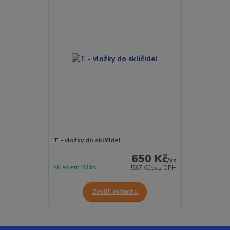
T - vložky do sklíčidel
650 Kč
/
ks
skladem 83 ks
537 Kč
bez DPH
Zvolit variantu