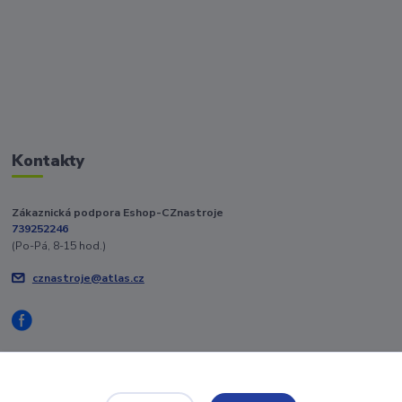
Kontakty
Zákaznická podpora Eshop-CZnastroje
739252246
(Po-Pá, 8-15 hod.)
cznastroje@atlas.cz