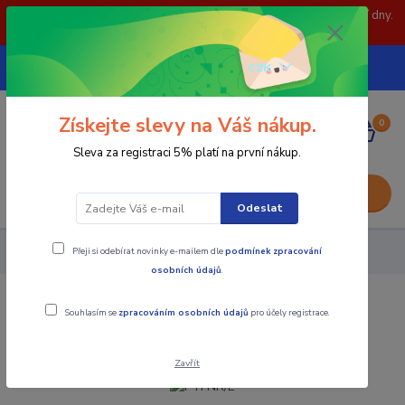
POZOR: 31.7 , 3.8 a 5.8- zavřeno. objednávky odešleme následující dny.
Děkujeme za pochopení.
739252246
CZK
(Po-Pá, 8-15 hod.)
Získejte slevy na Váš nákup.
0
0,00 Kč
Sleva za registraci 5% platí na první nákup.
Menu
Odeslat
Přeji si odebírat novinky e-mailem dle
podmínek zpracování
Nástroje - Kovoobrábění
PTFNR/L
osobních údajů
.
PTFNR/L
Souhlasím se
zpracováním osobních údajů
pro účely registrace.
Zavřít