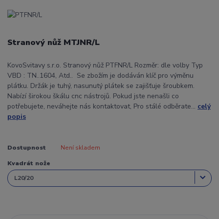
Stranový nůž MTJNR/L
KovoSvitavy s.r.o. Stranový nůž PTFNR/L Rozměr: dle volby Typ
VBD : TN..1604, Atd.. Se zbožím je dodáván klíč pro výměnu
plátku. Držák je tuhý, nasunutý plátek se zajišťuje šroubkem.
Nabízí širokou škálu cnc nástrojů. Pokud jste nenašli co
potřebujete, neváhejte nás kontaktovat, Pro stálé odběrate...
celý
popis
Dostupnost
Není skladem
Kvadrát nože