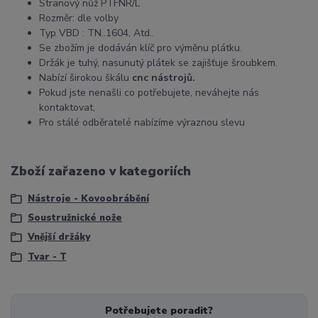
Stranový nůž PTFNR/L
Rozměr: dle volby
Typ VBD : TN..1604, Atd..
Se zbožím je dodáván klíč pro výměnu plátku.
Držák je tuhý, nasunutý plátek se zajišťuje šroubkem.
Nabízí širokou škálu
cnc nástrojů.
Pokud jste nenašli co potřebujete, neváhejte nás
kontaktovat,
Pro stálé odběratelé nabízíme výraznou slevu
Zboží zařazeno v kategoriích
Nástroje - Kovoobrábění
Soustružnické nože
Vnější držáky
Tvar - T
Potřebujete poradit?