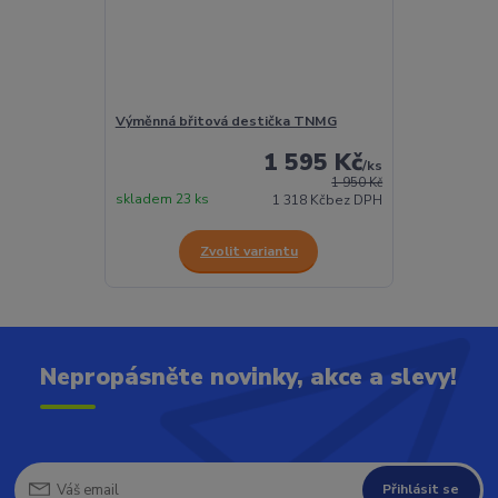
Výměnná břitová destička TNMG
1 595 Kč
/
ks
1 950 Kč
skladem 23 ks
1 318 Kč
bez DPH
Zvolit variantu
Nepropásněte novinky, akce a slevy!
Přihlásit se