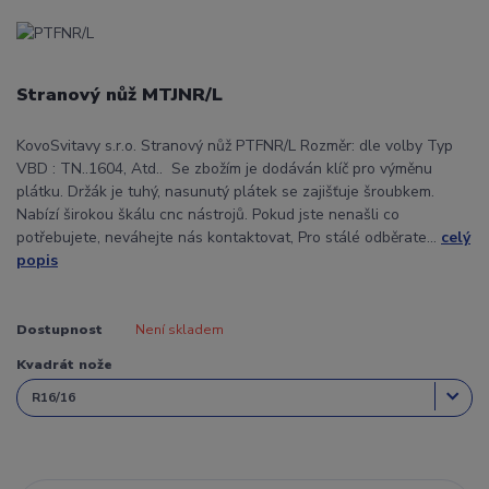
Stranový nůž MTJNR/L
KovoSvitavy s.r.o. Stranový nůž PTFNR/L Rozměr: dle volby Typ
VBD : TN..1604, Atd.. Se zbožím je dodáván klíč pro výměnu
plátku. Držák je tuhý, nasunutý plátek se zajišťuje šroubkem.
Nabízí širokou škálu cnc nástrojů. Pokud jste nenašli co
potřebujete, neváhejte nás kontaktovat, Pro stálé odběrate...
celý
popis
Dostupnost
Není skladem
Kvadrát nože