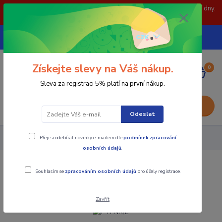
POZOR: 31.7 , 3.8 a 5.8- zavřeno. objednávky odešleme následující dny.
Děkujeme za pochopení.
739252246
CZK
(Po-Pá, 8-15 hod.)
Získejte slevy na Váš nákup.
0
0,00 Kč
Sleva za registraci 5% platí na první nákup.
Menu
Odeslat
Přeji si odebírat novinky e-mailem dle
podmínek zpracování
Nástroje - Kovoobrábění
PTFNR/L
osobních údajů
.
PTFNR/L
Souhlasím se
zpracováním osobních údajů
pro účely registrace.
Zavřít