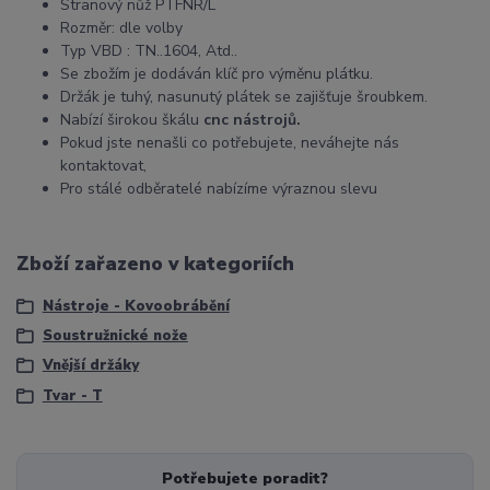
Stranový nůž PTFNR/L
Rozměr: dle volby
Typ VBD : TN..1604, Atd..
Se zbožím je dodáván klíč pro výměnu plátku.
Držák je tuhý, nasunutý plátek se zajišťuje šroubkem.
Nabízí širokou škálu
cnc nástrojů.
Pokud jste nenašli co potřebujete, neváhejte nás
kontaktovat,
Pro stálé odběratelé nabízíme výraznou slevu
Zboží zařazeno v kategoriích
Nástroje - Kovoobrábění
Soustružnické nože
Vnější držáky
Tvar - T
Potřebujete poradit?