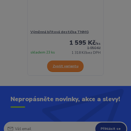
Výměnná břitová destička TNMG
1 595 Kč
/
ks
1 950 Kč
skladem 23 ks
1 318 Kč
bez DPH
Zvolit variantu
Nepropásněte novinky, akce a slevy!
Přihlásit se