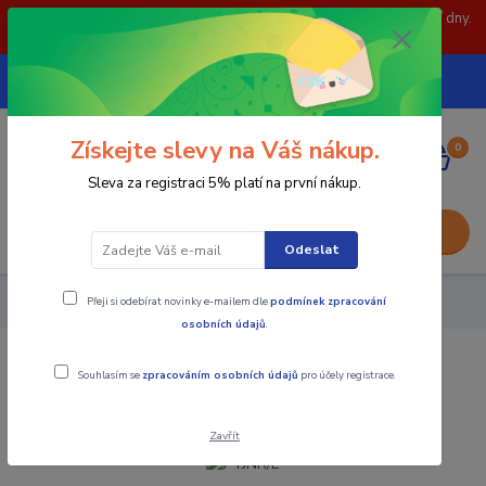
POZOR: 31.7 , 3.8 a 5.8- zavřeno. objednávky odešleme následující dny.
Děkujeme za pochopení.
739252246
CZK
(Po-Pá, 8-15 hod.)
Získejte slevy na Váš nákup.
0
0,00 Kč
Sleva za registraci 5% platí na první nákup.
Menu
Odeslat
Přeji si odebírat novinky e-mailem dle
podmínek zpracování
Nástroje - Kovoobrábění
PTJNR/L
osobních údajů
.
PTJNR/L
Souhlasím se
zpracováním osobních údajů
pro účely registrace.
Zavřít