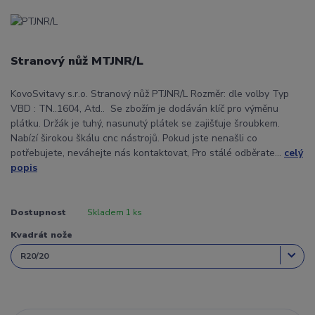
Stranový nůž MTJNR/L
KovoSvitavy s.r.o. Stranový nůž PTJNR/L Rozměr: dle volby Typ
VBD : TN..1604, Atd.. Se zbožím je dodáván klíč pro výměnu
plátku. Držák je tuhý, nasunutý plátek se zajišťuje šroubkem.
Nabízí širokou škálu cnc nástrojů. Pokud jste nenašli co
potřebujete, neváhejte nás kontaktovat, Pro stálé odběrate...
celý
popis
Dostupnost
Skladem 1 ks
Kvadrát nože