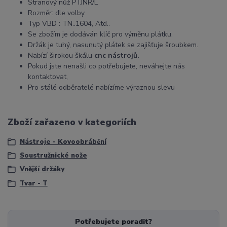
Stranový nůž PTJNR/L
Rozměr: dle volby
Typ VBD : TN..1604, Atd..
Se zbožím je dodáván klíč pro výměnu plátku.
Držák je tuhý, nasunutý plátek se zajišťuje šroubkem.
Nabízí širokou škálu
cnc nástrojů.
Pokud jste nenašli co potřebujete, neváhejte nás
kontaktovat,
Pro stálé odběratelé nabízíme výraznou slevu
Zboží zařazeno v kategoriích
Nástroje - Kovoobrábění
Soustružnické nože
Vnější držáky
Tvar - T
Potřebujete poradit?