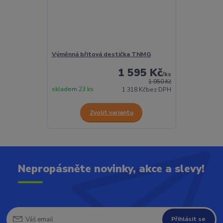
Výměnná břitová destička TNMG
1 595 Kč
/
ks
1 950 Kč
skladem 23 ks
1 318 Kč
bez DPH
Zvolit variantu
Nepropásněte novinky, akce a slevy!
Přihlásit se