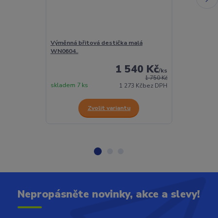
Výměnná břitová destička malá
Výměnná břito
WN0604..
WN0804..
1 540 Kč
/
ks
1 750 Kč
skladem 7 ks
skladem 78 ks
1 273 Kč
bez DPH
Zvolit variantu
Z
Nepropásněte novinky, akce a slevy!