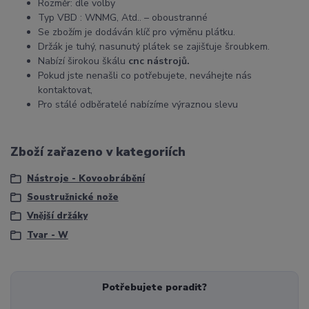
Rozměr: dle volby
Typ VBD : WNMG, Atd.. – oboustranné
Se zbožím je dodáván klíč pro výměnu plátku.
Držák je tuhý, nasunutý plátek se zajišťuje šroubkem.
Nabízí širokou škálu
cnc nástrojů.
Pokud jste nenašli co potřebujete, neváhejte nás
kontaktovat,
Pro stálé odběratelé nabízíme výraznou slevu
Zboží zařazeno v kategoriích
Nástroje - Kovoobrábění
Soustružnické nože
Vnější držáky
Tvar - W
Potřebujete poradit?