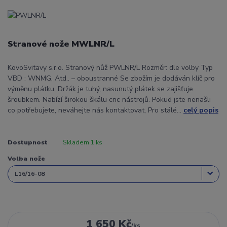
Stranové nože MWLNR/L
KovoSvitavy s.r.o. Stranový nůž PWLNR/L Rozměr: dle volby Typ
VBD : WNMG, Atd.. – oboustranné Se zbožím je dodáván klíč pro
výměnu plátku. Držák je tuhý, nasunutý plátek se zajišťuje
šroubkem. Nabízí širokou škálu cnc nástrojů. Pokud jste nenašli
co potřebujete, neváhejte nás kontaktovat, Pro stálé...
celý popis
Dostupnost
Skladem 1 ks
Volba nože
1 650 Kč
/
ks