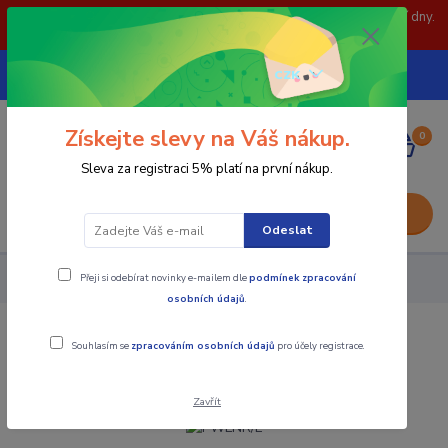
POZOR: 31.7 , 3.8 a 5.8- zavřeno. objednávky odešleme následující dny.
Děkujeme za pochopení.
739252246
CZK
(Po-Pá, 8-15 hod.)
Získejte slevy na Váš nákup.
0
0,00 Kč
Sleva za registraci 5% platí na první nákup.
Menu
Odeslat
Přeji si odebírat novinky e-mailem dle
podmínek zpracování
Nástroje - Kovoobrábění
PWLNR/L
osobních údajů
.
PWLNR/L
Souhlasím se
zpracováním osobních údajů
pro účely registrace.
Zavřít