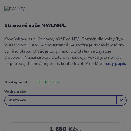
Stranové nože MWLNR/L
KovoSvitavy s.r.o. Stranový nůž PWLNR/L Rozměr: dle volby Typ
VBD : WNMG, Atd.. – oboustranné Se zbožím je dodáván klíč pro
výměnu plátku. Držák je tuhý, nasunutý plátek se zajišťuje
šroubkem. Nabízí širokou škálu cnc nástrojů. Pokud jste nenašli
co potřebujete, neváhejte nás kontaktovat, Pro stálé...
celý popis
Dostupnost
Skladem 2 ks
Volba nože
1 650 Kč
/
ks