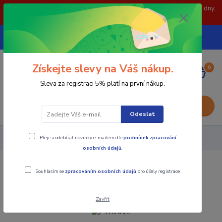
POZOR: 31.7 , 3.8 a 5.8- zavřeno. objednávky odešleme následující dny.
Děkujeme za pochopení.
739252246
CZK
(Po-Pá, 8-15 hod.)
Získejte slevy na Váš nákup.
0
0,00 Kč
Sleva za registraci 5% platí na první nákup.
Menu
Odeslat
Přeji si odebírat novinky e-mailem dle
podmínek zpracování
Nástroje - Kovoobrábění
PWLNR/L
osobních údajů
.
PWLNR/L
Souhlasím se
zpracováním osobních údajů
pro účely registrace.
Zavřít