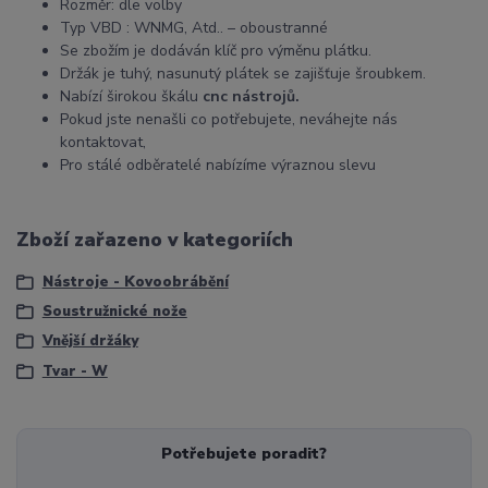
Rozměr: dle volby
Typ VBD : WNMG, Atd.. – oboustranné
Se zbožím je dodáván klíč pro výměnu plátku.
Držák je tuhý, nasunutý plátek se zajišťuje šroubkem.
Nabízí širokou škálu
cnc nástrojů.
Pokud jste nenašli co potřebujete, neváhejte nás
kontaktovat,
Pro stálé odběratelé nabízíme výraznou slevu
Zboží zařazeno v kategoriích
Nástroje - Kovoobrábění
Soustružnické nože
Vnější držáky
Tvar - W
Potřebujete poradit?