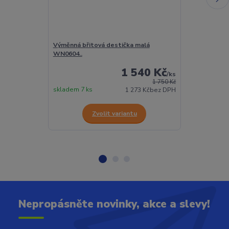
Výměnná břitová destička malá
Výměnná břito
WN0604..
WN0804..
1 540 Kč
/
ks
1 750 Kč
skladem 7 ks
skladem 78 ks
1 273 Kč
bez DPH
Zvolit variantu
Z
Nepropásněte novinky, akce a slevy!