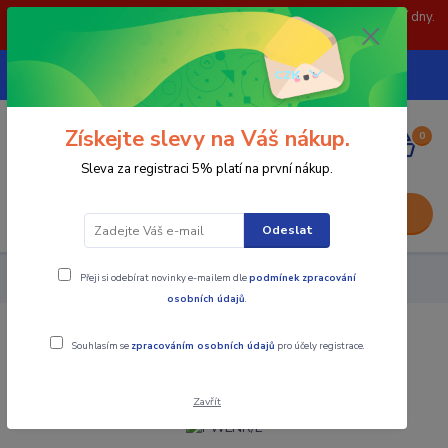
POZOR: 31.7 , 3.8 a 5.8- zavřeno. objednávky odešleme následující dny.
Děkujeme za pochopení.
739252246
CZK
(Po-Pá, 8-15 hod.)
Získejte slevy na Váš nákup.
0
0,00 Kč
Sleva za registraci 5% platí na první nákup.
Menu
Odeslat
Přeji si odebírat novinky e-mailem dle
podmínek zpracování
Nástroje - Kovoobrábění
PWLNR/L
osobních údajů
.
PWLNR/L
Souhlasím se
zpracováním osobních údajů
pro účely registrace.
Zavřít