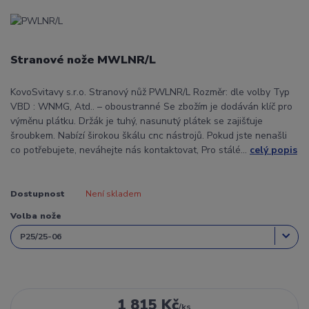
Stranové nože MWLNR/L
KovoSvitavy s.r.o. Stranový nůž PWLNR/L Rozměr: dle volby Typ
VBD : WNMG, Atd.. – oboustranné Se zbožím je dodáván klíč pro
výměnu plátku. Držák je tuhý, nasunutý plátek se zajišťuje
šroubkem. Nabízí širokou škálu cnc nástrojů. Pokud jste nenašli
co potřebujete, neváhejte nás kontaktovat, Pro stálé...
celý popis
Dostupnost
Není skladem
Volba nože
1 815 Kč
/
ks