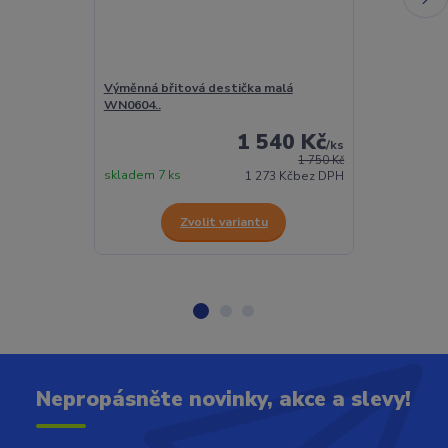
Výměnná břitová destička malá
Výměnná břito
WN0604..
WN0804..
1 540 Kč
/
ks
1 750 Kč
skladem 7 ks
skladem 78 ks
1 273 Kč
bez DPH
Zvolit variantu
Z
Nepropásněte novinky, akce a slevy!