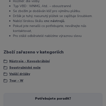
Rozměr: dle volby
Typ VBD : WNMG, Atd.. – oboustranné
Se zbožím je dodáván klíč pro výměnu plátku.
Držák je tuhý, nasunutý plátek se zajišťuje šroubkem.
Nabízí širokou škálu
cnc nástrojů.
Pokud jste nenašli co potřebujete, neváhejte nás
kontaktovat,
Pro stálé odběratelé nabízíme výraznou slevu
Zboží zařazeno v kategoriích
Nástroje - Kovoobrábění
Soustružnické nože
Vnější držáky
Tvar - W
Potřebujete poradit?