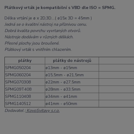
Plátkový vrták je kompatibilní s VBD dle ISO = SPMG.
Délka vrtání je ø x 2D,3D....( ø15x 3D = 45mm )
Jedná se o kvalitní nástroj na příznivou cenu.
Dobrá kvalita povrchu vyvrtaných otvorů.
Nástroje dodávám v různých délkách.
Přesné plochy jsou broušené.
Plátkový vrták
s vnitřním chlazením.
plátky
plátky do nástrojů
SPMG050204
ø13mm - ø15mm
SPMG060204
ø15,5mm - ø21,5mm
SPMG070308
ø22mm - ø27,5mm
SPMG09T408
ø28mm - ø33,5mm
SPMG110408
ø34mm - ø41mm
SPMG140512
ø41mm - ø50mm
Dodavatel :
KovoSvitavy s.r.o.