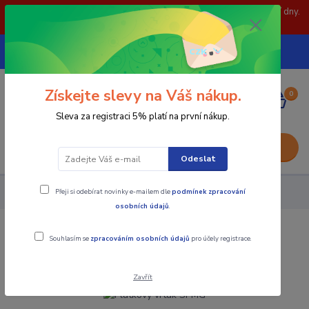
POZOR: 31.7 , 3.8 a 5.8- zavřeno. objednávky odešleme následující dny.
Děkujeme za pochopení.
739252246
CZK
(Po-Pá, 8-15 hod.)
Získejte slevy na Váš nákup.
0
0,00 Kč
Sleva za registraci 5% platí na první nákup.
Menu
Odeslat
Přeji si odebírat novinky e-mailem dle
podmínek zpracování
Nástroje - Kovoobrábění
Plátkový vrták SPMG
osobních údajů
.
Plátkový vrták SPMG
Souhlasím se
zpracováním osobních údajů
pro účely registrace.
Zavřít