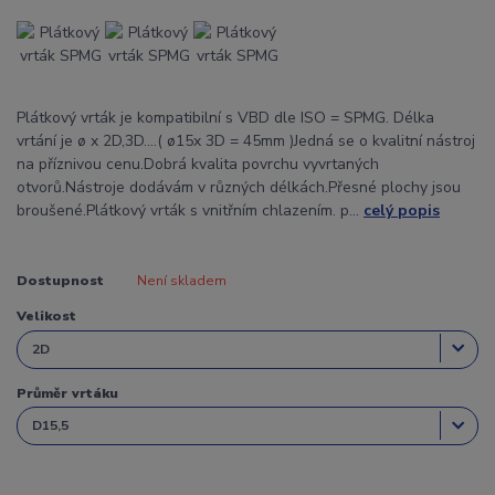
Plátkový vrták je kompatibilní s VBD dle ISO = SPMG. Délka
vrtání je ø x 2D,3D....( ø15x 3D = 45mm )Jedná se o kvalitní nástroj
na příznivou cenu.Dobrá kvalita povrchu vyvrtaných
otvorů.Nástroje dodávám v různých délkách.Přesné plochy jsou
broušené.Plátkový vrták s vnitřním chlazením. p...
celý popis
Dostupnost
Není skladem
Velikost
Průměr vrtáku