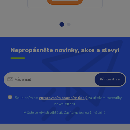
Nepropásněte novinky, akce a slevy!
Přihlásit se
Souhlasím se
zpracováním osobních údajů
za účelem rozesílky
newsletteru.
Můžete se kdykoli odhlásit. Zasíláme jednou 1 měsíčně.