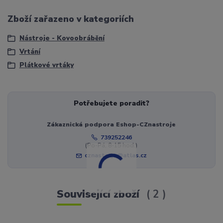
Zboží zařazeno v kategoriích
Nástroje - Kovoobrábění
Vrtání
Plátkové vrtáky
Potřebujete poradit?
Zákaznická podpora Eshop-CZnastroje
739252246
(Po-Pá, 8-15 hod.)
cznastroje@atlas.cz
Související zboží
2