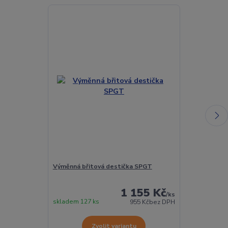
Výměnná břitová destička SPGT
Torx šroubek 
1 155 Kč
/
ks
skladem 127 ks
Skladem 432 
955 Kč
bez DPH
Zvolit variantu
Z