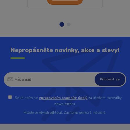
Nepropásněte novinky, akce a slevy!
Přihlásit se
Souhlasím se
zpracováním osobních údajů
za účelem rozesílky
newsletteru.
Můžete se kdykoli odhlásit. Zasíláme jednou 1 měsíčně.