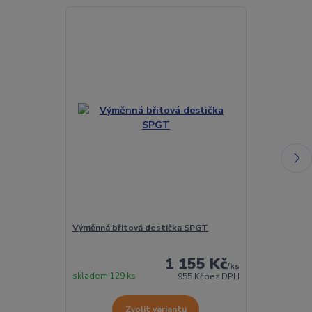
Výměnná břitová destička SPGT
Torx šroubek 
1 155 Kč
/
ks
skladem 129 ks
Skladem 442 
955 Kč
bez DPH
Zvolit variantu
Z