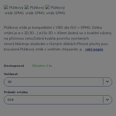
Plátkový vrták je kompatibilní s VBD dle ISO = SPMG. Délka
vrtání je ø x 2D,3D....( ø15x 3D = 45mm )Jedná se o kvalitní nástroj
na příznivou cenu.Dobrá kvalita povrchu vyvrtaných
otvorů.Nástroje dodávám v různých délkách.Přesné plochy jsou
broušené.Plátkový vrták s vnitřním chlazením. p...
celý popis
Dostupnost
Skladem 2 ks
Velikost
Průměr vrtáku