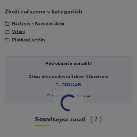
Zboží zařazeno v kategoriích
Nástroje - Kovoobrábění
Vrtání
Plátkové vrtáky
Potřebujete poradit?
Zákaznická podpora Eshop-CZnastroje
739252246
(Po-Pá, 8-15 hod.)
cznastroje@atlas.cz
Související zboží
2