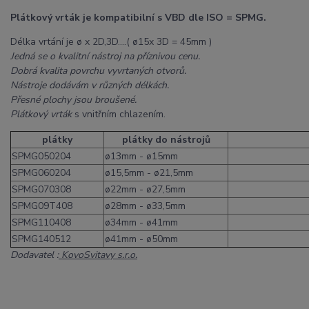
Plátkový vrták je kompatibilní s VBD dle ISO = SPMG.
Délka vrtání je ø x 2D,3D....( ø15x 3D = 45mm )
Jedná se o kvalitní nástroj na příznivou cenu.
Dobrá kvalita povrchu vyvrtaných otvorů.
Nástroje dodávám v různých délkách.
Přesné plochy jsou broušené.
Plátkový vrták
s vnitřním chlazením.
plátky
plátky do nástrojů
SPMG050204
ø13mm - ø15mm
SPMG060204
ø15,5mm - ø21,5mm
SPMG070308
ø22mm - ø27,5mm
SPMG09T408
ø28mm - ø33,5mm
SPMG110408
ø34mm - ø41mm
SPMG140512
ø41mm - ø50mm
Dodavatel :
KovoSvitavy s.r.o.