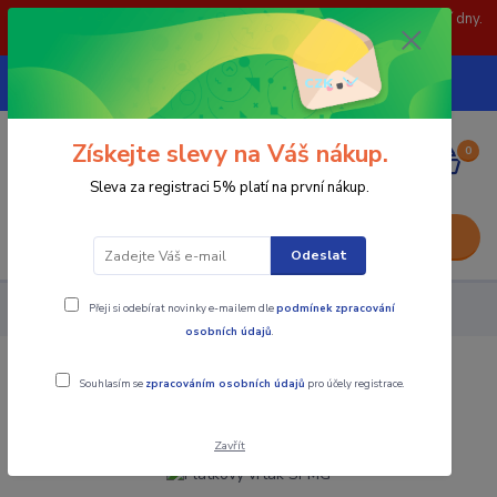
POZOR: 31.7 , 3.8 a 5.8- zavřeno. objednávky odešleme následující dny.
Děkujeme za pochopení.
739252246
CZK
(Po-Pá, 8-15 hod.)
Získejte slevy na Váš nákup.
0
0,00 Kč
Sleva za registraci 5% platí na první nákup.
Menu
Odeslat
Přeji si odebírat novinky e-mailem dle
podmínek zpracování
Nástroje - Kovoobrábění
Plátkový vrták SPMG
osobních údajů
.
Plátkový vrták SPMG
Souhlasím se
zpracováním osobních údajů
pro účely registrace.
Zavřít