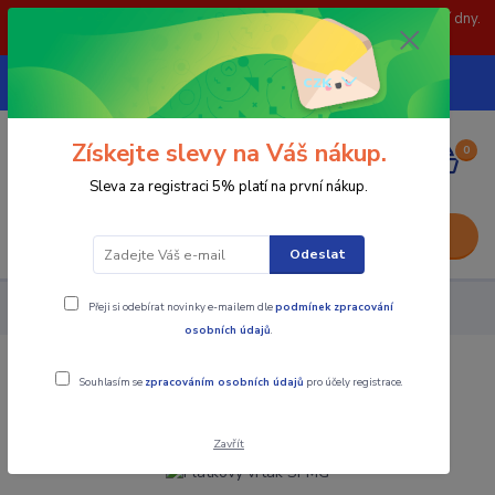
POZOR: 31.7 , 3.8 a 5.8- zavřeno. objednávky odešleme následující dny.
Děkujeme za pochopení.
739252246
CZK
(Po-Pá, 8-15 hod.)
Získejte slevy na Váš nákup.
0
0,00 Kč
Sleva za registraci 5% platí na první nákup.
Menu
Odeslat
Přeji si odebírat novinky e-mailem dle
podmínek zpracování
Nástroje - Kovoobrábění
Plátkový vrták SPMG
osobních údajů
.
Plátkový vrták SPMG
Souhlasím se
zpracováním osobních údajů
pro účely registrace.
Zavřít