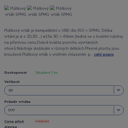
Plátkový vrták je kompatibilní s VBD dle ISO = SPMG. Délka
vrtání je ø x 2D,3D....( ø15x 3D = 45mm )Jedná se o kvalitní nástroj
na příznivou cenu.Dobrá kvalita povrchu vyvrtaných
otvorů.Nástroje dodávám v různých délkách.Přesné plochy jsou
broušené.Plátkový vrták s vnitřním chlazením. p...
celý popis
Dostupnost
Skladem 1 ks
Velikost
Průměr vrtáku
Cena před
5 500 Kč
slevou