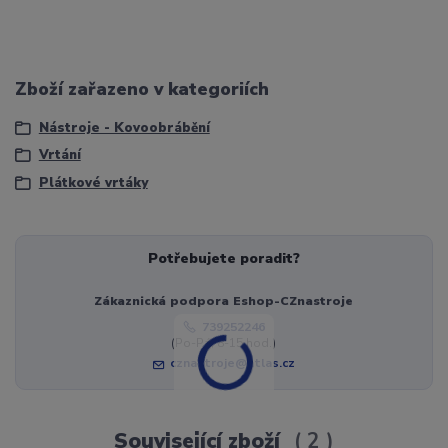
Zboží zařazeno v kategoriích
Nástroje - Kovoobrábění
Vrtání
Plátkové vrtáky
Potřebujete poradit?
Zákaznická podpora Eshop-CZnastroje
739252246
(Po-Pá, 8-15 hod.)
cznastroje@atlas.cz
Související zboží
2