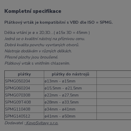
Kompletní specifikace
Plátkový vrták je kompatibilní s VBD dle ISO = SPMG.
Délka vrtání je ø x 2D,3D....( ø15x 3D = 45mm )
Jedná se o kvalitní nástroj na příznivou cenu.
Dobrá kvalita povrchu vyvrtaných otvorů.
Nástroje dodávám v různých délkách.
Přesné plochy jsou broušené.
Plátkový vrták
s vnitřním chlazením.
plátky
plátky do nástrojů
SPMG050204
ø13mm - ø15mm
SPMG060204
ø15,5mm - ø21,5mm
SPMG070308
ø22mm - ø27,5mm
SPMG09T408
ø28mm - ø33,5mm
SPMG110408
ø34mm - ø41mm
SPMG140512
ø41mm - ø50mm
Dodavatel :
KovoSvitavy s.r.o.