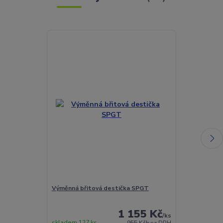
Výměnná břitová destička SPGT
Torx šroubek 
1 155 Kč
/
ks
skladem 127 ks
Skladem 432 