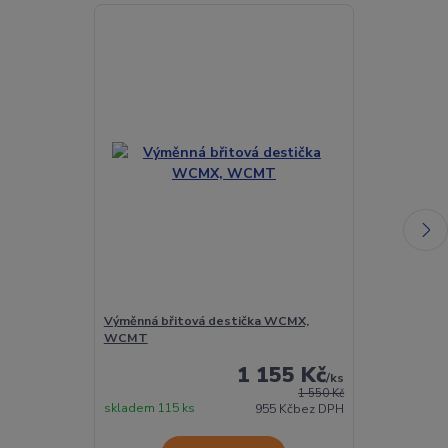
Výměnná břitová destička WCMX,
Torx šroubek 
WCMT
1 155 Kč
/
ks
1 550 Kč
skladem 115 ks
Skladem 432 
955 Kč
bez DPH