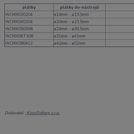
plátky
plátky do-nástrojů
WCMX030204
ø14mm - ø19,5mm
WCMX040204
ø20mm - ø23,5mm
WCMX050308
ø24mm - ø30,5mm
WCMX06T308
ø31mm - ø41mm
WCMX080412
ø42mm - ø52mm
Dodavatel :
KovoSvitavy s.r.o.