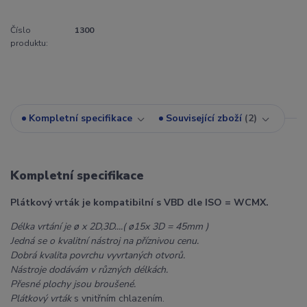
Číslo
1300
produktu:
Kompletní specifikace
Související zboží
2
Kompletní specifikace
Plátkový vrták je kompatibilní s VBD dle ISO = WCMX.
Délka vrtání je ø x 2D,3D....( ø15x 3D = 45mm )
Jedná se o kvalitní nástroj na příznivou cenu.
Dobrá kvalita povrchu vyvrtaných otvorů.
Nástroje dodávám v různých délkách.
Přesné plochy jsou broušené.
Plátkový vrták
s vnitřním chlazením.