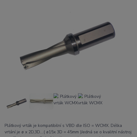
Plátkový vrták je kompatibilní s VBD dle ISO = WCMX. Délka
vrtání je ø x 2D,3D....( ø15x 3D = 45mm )Jedná se o kvalitní nástroj