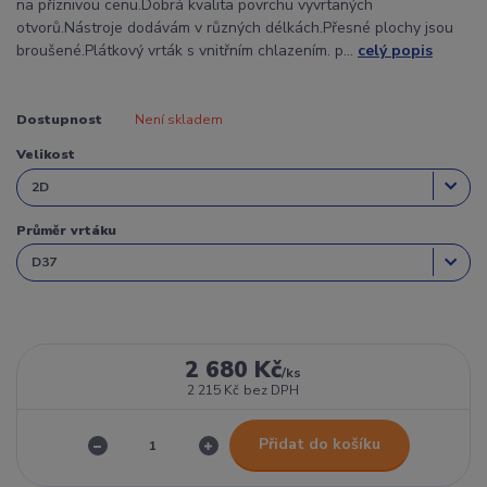
na příznivou cenu.Dobrá kvalita povrchu vyvrtaných
otvorů.Nástroje dodávám v různých délkách.Přesné plochy jsou
broušené.Plátkový vrták s vnitřním chlazením. p...
celý popis
Dostupnost
Není skladem
Velikost
Průměr vrtáku
2 680 Kč
/
ks
2 215 Kč
bez DPH
Přidat do košíku