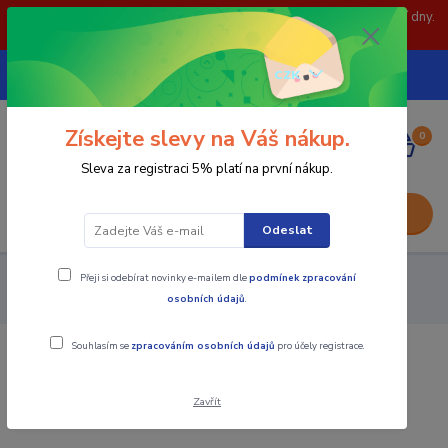
POZOR: 31.7 , 3.8 a 5.8- zavřeno. objednávky odešleme následující dny.
Děkujeme za pochopení.
739252246
CZK
(Po-Pá, 8-15 hod.)
Získejte slevy na Váš nákup.
0
0,00 Kč
Sleva za registraci 5% platí na první nákup.
Menu
Odeslat
Přeji si odebírat novinky e-mailem dle
podmínek zpracování
Nástroje - Kovoobrábění
Vrtání
Plátkové vrtáky
osobních údajů
.
Plátkový vrták WCMX
Souhlasím se
zpracováním osobních údajů
pro účely registrace.
Plátkový vrták WCMX
Zavřít