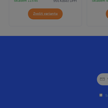
skladem 115 ks
Skladem 4
955 Kč
bez DPH
Zvolit variantu
So