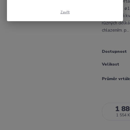
Plátkový vrtá
x 2D,3D....( 
Zavřít
cenu.Dobrá kv
různých délká
chlazením. p..
Dostupnost
Velikost
Průměr vrták
1 88
1 554 K