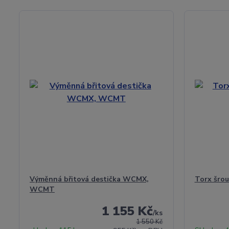
Výměnná břitová destička WCMX,
Torx šrou
WCMT
1 155 Kč
/
ks
1 550 Kč