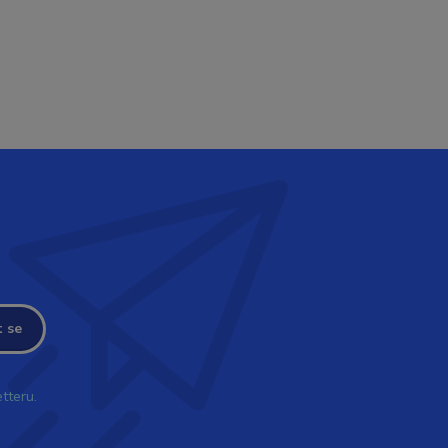
t se
tteru.