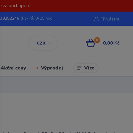
e za pochopení.
739252246
(Po-Pá, 8-15 hod.)
Přihlášení
0
0,00 Kč
CZK
Více
Akční ceny
Výprodej