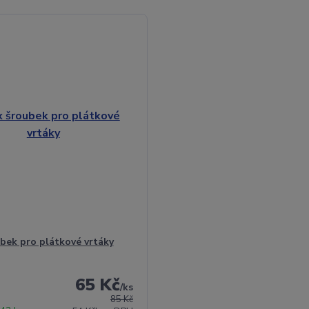
bek pro plátkové vrtáky
65 Kč
/
ks
85 Kč