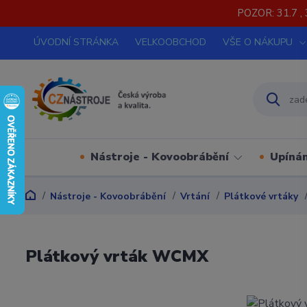
POZOR: 31.7 , 
ÚVODNÍ STRÁNKA
VELKOOBCHOD
VŠE O NÁKUPU
Nástroje - Kovoobrábění
Upínán
Nástroje - Kovoobrábění
Vrtání
Plátkové vrtáky
Plátkový vrták WCMX