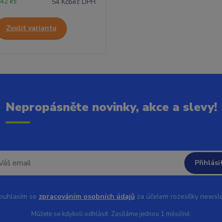
42 ks
54 Kč
bez DPH
Zvolit variantu
Nepropásněte novinky, akce a slevy!
Přihlási
uhlasím se
zpracováním osobních údajů
za účelem rozesílky newsle
Můžete se kdykoli odhlásit. Zasíláme jednou 1 měsíčně.