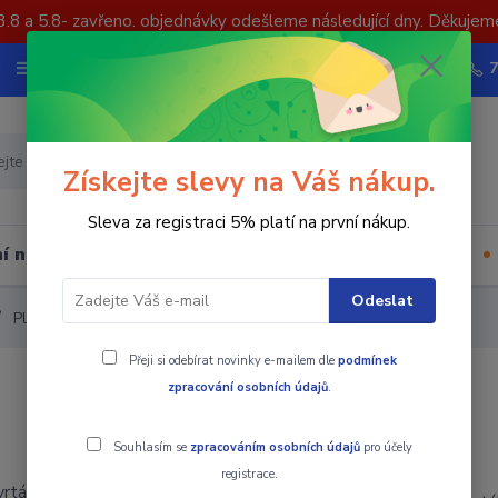
3.8 a 5.8- zavřeno. objednávky odešleme následující dny. Děkujem
Nevíte si rady? Zavolejte.
Více
Hledat
Získejte slevy na Váš nákup.
Sleva za registraci 5% platí na první nákup.
í nástrojů
Upínací součásti
Ostatní
Odeslat
Plátkový vrták WCMX
Přeji si odebírat novinky e-mailem dle
podmínek
zpracování osobních údajů
.
Souhlasím se
zpracováním osobních údajů
pro účely
registrace.