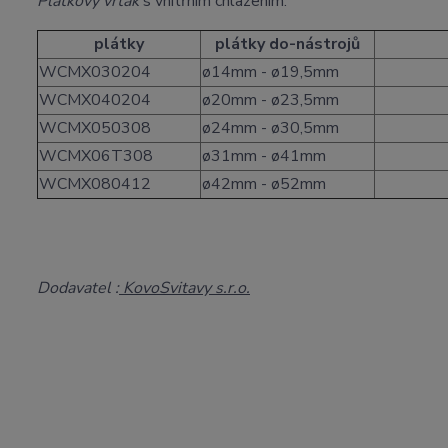
Plátkový vrták
s vnitřním chlazením.
plátky
plátky do-nástrojů
WCMX030204
ø14mm - ø19,5mm
WCMX040204
ø20mm - ø23,5mm
WCMX050308
ø24mm - ø30,5mm
WCMX06T308
ø31mm - ø41mm
WCMX080412
ø42mm - ø52mm
Dodavatel :
KovoSvitavy s.r.o.