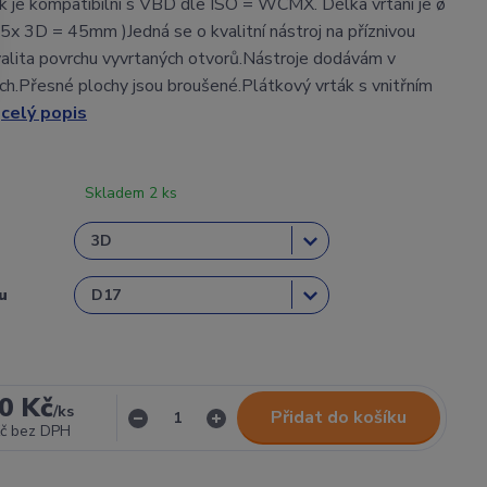
k je kompatibilní s VBD dle ISO = WCMX. Délka vrtání je ø
ø15x 3D = 45mm )Jedná se o kvalitní nástroj na příznivou
alita povrchu vyvrtaných otvorů.Nástroje dodávám v
ch.Přesné plochy jsou broušené.Plátkový vrták s vnitřním
.
celý popis
Skladem 2 ks
u
0 Kč
/
ks
Přidat do košíku
č
bez DPH