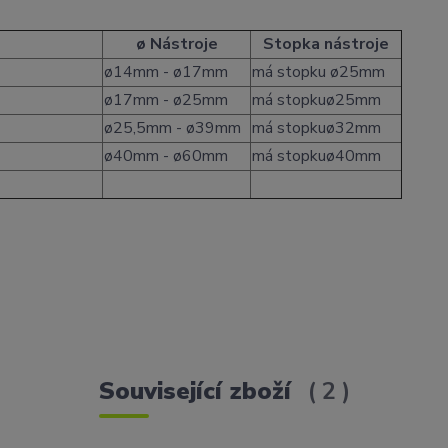
ø Nástroje
Stopka nástroje
ø14mm - ø17mm
má stopku ø25mm
ø17mm - ø25mm
má stopkuø25mm
ø25,5mm - ø39mm
má stopkuø32mm
ø40mm - ø60mm
má stopkuø40mm
Související zboží
2