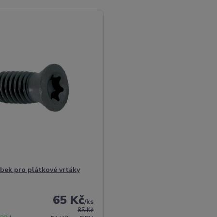
bek pro plátkové vrtáky
65 Kč
/
ks
85 Kč