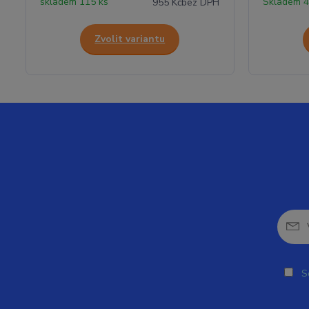
skladem 115 ks
Skladem 4
955 Kč
bez DPH
Zvolit variantu
So