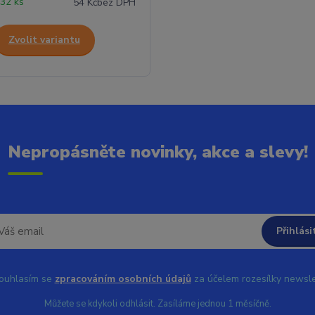
32 ks
54 Kč
bez DPH
Zvolit variantu
Nepropásněte novinky, akce a slevy!
Přihlási
uhlasím se
zpracováním osobních údajů
za účelem rozesílky newsle
Můžete se kdykoli odhlásit. Zasíláme jednou 1 měsíčně.