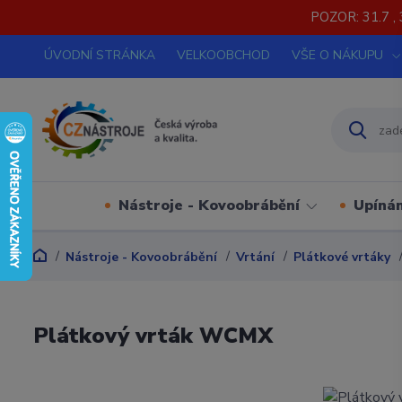
POZOR: 31.7 , 
ÚVODNÍ STRÁNKA
VELKOOBCHOD
VŠE O NÁKUPU
Nástroje - Kovoobrábění
Upínán
Nástroje - Kovoobrábění
Vrtání
Plátkové vrtáky
Plátkový vrták WCMX