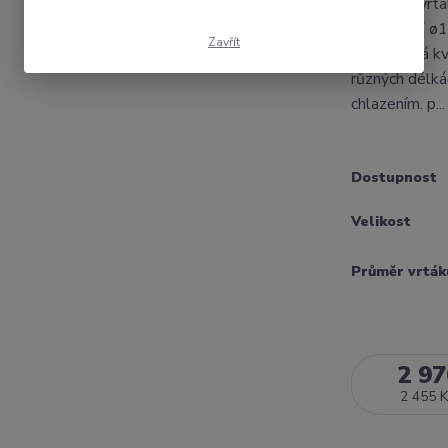
Plátkový vrtá
x 2D,3D....( 
Zavřít
cenu.Dobrá kv
různých délká
chlazením. p..
Dostupnost
Velikost
Průměr vrták
2 97
2 455 K