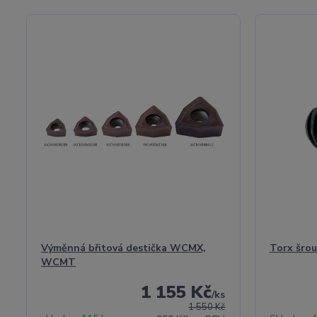
Výměnná břitová destička WCMX,
Torx šrou
WCMT
1 155 Kč
/
ks
1 550 Kč