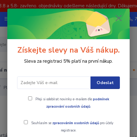
3.8 a 5.8- zavřeno. objednávky odešleme následující dny. Děkujem
Nevíte si rady? Zavolejte.
Více
Hledat
Získejte slevy na Váš nákup.
Sleva za registraci 5% platí na první nákup.
í nástrojů
Upínací součásti
Ostatní
Odeslat
Plátkový vrták WCMX
Přeji si odebírat novinky e-mailem dle
podmínek
zpracování osobních údajů
.
Souhlasím se
zpracováním osobních údajů
pro účely
registrace.