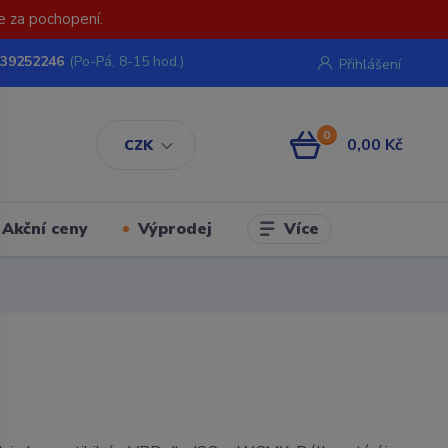
e za pochopení.
739252246
(Po-Pá, 8-15 hod.)
Přihlášení
0
0,00 Kč
CZK
Více
Akční ceny
Výprodej