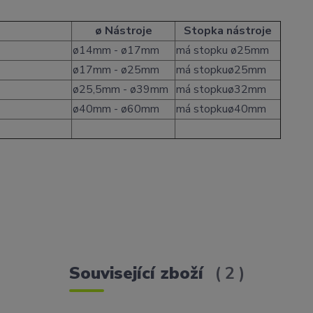
ø Nástroje
Stopka nástroje
ø14mm - ø17mm
má stopku ø25mm
ø17mm - ø25mm
má stopkuø25mm
ø25,5mm - ø39mm
má stopkuø32mm
ø40mm - ø60mm
má stopkuø40mm
Související zboží
2