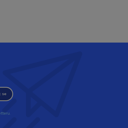
t se
tteru.