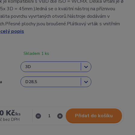
k je kompatibilní s VBD dle ISO = WCMX. Délka vrtání je ø
ø15x 3D = 45mm )Jedná se o kvalitní nástroj na příznivou
alita povrchu vyvrtaných otvorů.Nástroje dodávám v
ch.Přesné plochy jsou broušené.Plátkový vrták s vnitřním
.
celý popis
Skladem 1 ks
u
0 Kč
/
ks
Přidat do košíku
č
bez DPH