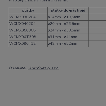
Plátkový vrták
s vnitřním chlazením.
plátky
plátky do-nástrojů
WCMX030204
ø14mm - ø19,5mm
WCMX040204
ø20mm - ø23,5mm
WCMX050308
ø24mm - ø30,5mm
WCMX06T308
ø31mm - ø41mm
WCMX080412
ø42mm - ø52mm
Dodavatel :
KovoSvitavy s.r.o.