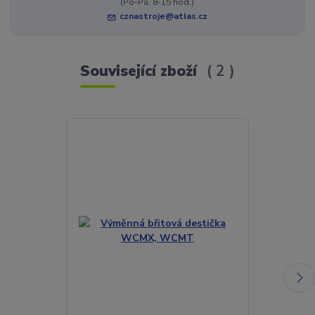
(Po-Pá, 8-15 hod.)
cznastroje@atlas.cz
Související zboží
2