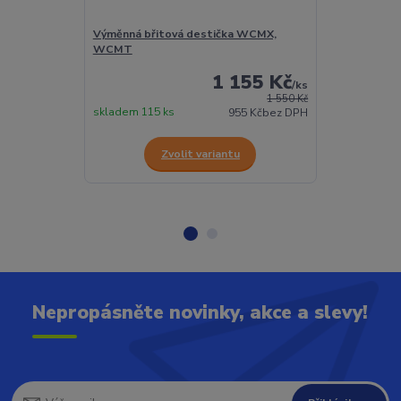
Výměnná břitová destička WCMX,
Torx šroubek 
WCMT
1 155 Kč
/
ks
1 550 Kč
skladem 115 ks
Skladem 432 
955 Kč
bez DPH
Zvolit variantu
Z
Nepropásněte novinky, akce a slevy!