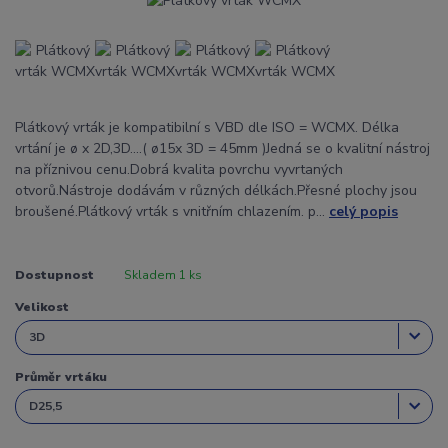
Plátkový vrták je kompatibilní s VBD dle ISO = WCMX. Délka
vrtání je ø x 2D,3D....( ø15x 3D = 45mm )Jedná se o kvalitní nástroj
na příznivou cenu.Dobrá kvalita povrchu vyvrtaných
otvorů.Nástroje dodávám v různých délkách.Přesné plochy jsou
broušené.Plátkový vrták s vnitřním chlazením. p...
celý popis
Dostupnost
Skladem 1 ks
Velikost
Průměr vrtáku