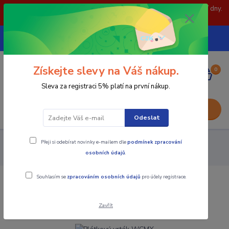
POZOR: 31.7 , 3.8 a 5.8- zavřeno. objednávky odešleme následující dny.
Děkujeme za pochopení.
739252246
CZK
(Po-Pá, 8-15 hod.)
Získejte slevy na Váš nákup.
0
0,00 Kč
Sleva za registraci 5% platí na první nákup.
Menu
Odeslat
Přeji si odebírat novinky e-mailem dle
podmínek zpracování
Nástroje - Kovoobrábění
Vrtání
Plátkové vrtáky
osobních údajů
.
Plátkový vrták WCMX
Souhlasím se
zpracováním osobních údajů
pro účely registrace.
Plátkový vrták WCMX
Zavřít