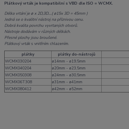
Plátkový vrták je kompatibilní s VBD dle ISO = WCMX.
Délka vrtání je ø x 2D,3D....( ø15x 3D = 45mm )
Jedná se o kvalitní nástroj na příznivou cenu.
Dobrá kvalita povrchu vyvrtaných otvorů.
Nástroje dodávám v různých délkách.
Přesné plochy jsou broušené.
Plátkový vrták
s vnitřním chlazením.
plátky
plátky do-nástrojů
WCMX030204
ø14mm - ø19,5mm
WCMX040204
ø20mm - ø23,5mm
WCMX050308
ø24mm - ø30,5mm
WCMX06T308
ø31mm - ø41mm
WCMX080412
ø42mm - ø52mm