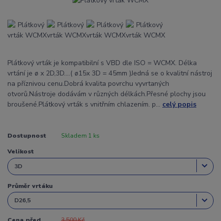
Plátkový vrták je kompatibilní s VBD dle ISO = WCMX. Délka
vrtání je ø x 2D,3D....( ø15x 3D = 45mm )Jedná se o kvalitní nástroj
na příznivou cenu.Dobrá kvalita povrchu vyvrtaných
otvorů.Nástroje dodávám v různých délkách.Přesné plochy jsou
broušené.Plátkový vrták s vnitřním chlazením. p...
celý popis
Dostupnost
Skladem 1 ks
Velikost
Průměr vrtáku
Cena před
3 500 Kč