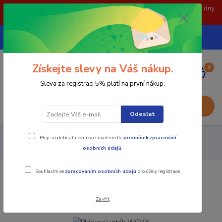
POZOR: 31.7 , 3.8 a 5.8- zavřeno. objednávky odešleme následující dny.
Děkujeme za pochopení.
739252246
CZK
(Po-Pá, 8-15 hod.)
Získejte slevy na Váš nákup.
0
0,00 Kč
Sleva za registraci 5% platí na první nákup.
Menu
Odeslat
Přeji si odebírat novinky e-mailem dle
podmínek zpracování
Nástroje - Kovoobrábění
Vrtání
Plátkové vrtáky
osobních údajů
.
Plátkový vrták WCMX
Souhlasím se
zpracováním osobních údajů
pro účely registrace.
Plátkový vrták WCMX
Zavřít