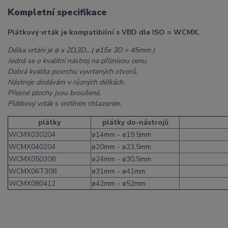
Kompletní specifikace
Plátkový vrták je kompatibilní s VBD dle ISO = WCMX.
Délka vrtání je ø x 2D,3D....( ø15x 3D = 45mm )
Jedná se o kvalitní nástroj na příznivou cenu.
Dobrá kvalita povrchu vyvrtaných otvorů.
Nástroje dodávám v různých délkách.
Přesné plochy jsou broušené.
Plátkový vrták
s vnitřním chlazením.
plátky
plátky do-nástrojů
WCMX030204
ø14mm - ø19,5mm
WCMX040204
ø20mm - ø23,5mm
WCMX050308
ø24mm - ø30,5mm
WCMX06T308
ø31mm - ø41mm
WCMX080412
ø42mm - ø52mm