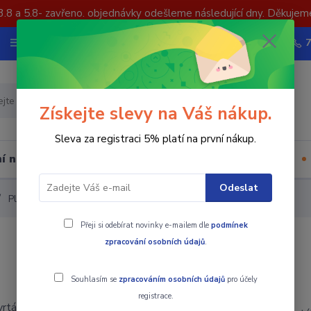
3.8 a 5.8- zavřeno. objednávky odešleme následující dny. Děkujem
Nevíte si rady? Zavolejte.
Více
Hledat
Získejte slevy na Váš nákup.
Sleva za registraci 5% platí na první nákup.
í nástrojů
Upínací součásti
Ostatní
Odeslat
Plátkový vrták WCMX
Přeji si odebírat novinky e-mailem dle
podmínek
zpracování osobních údajů
.
Souhlasím se
zpracováním osobních údajů
pro účely
registrace.