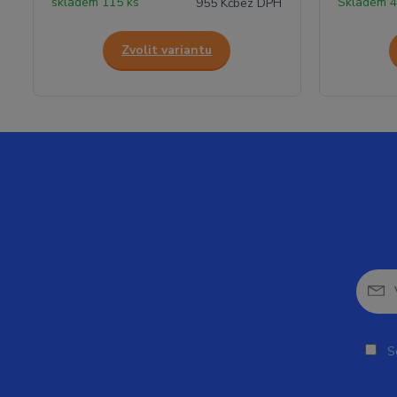
skladem 115 ks
Skladem 4
955 Kč
bez DPH
Zvolit variantu
So