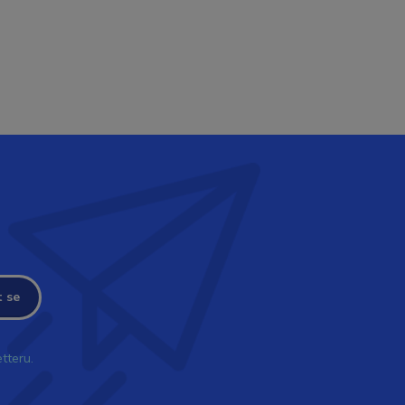
t se
tteru.