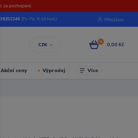
e za pochopení.
739252246
(Po-Pá, 8-15 hod.)
Přihlášení
0
0,00 Kč
CZK
Více
Akční ceny
Výprodej