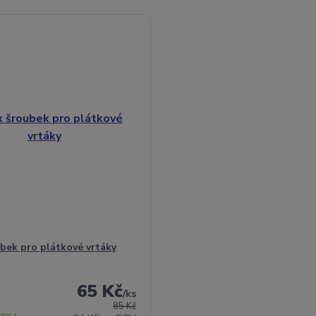
bek pro plátkové vrtáky
65 Kč
/
ks
85 Kč