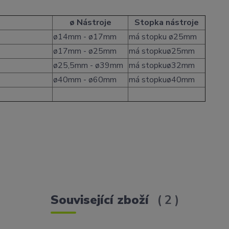
ø Nástroje
Stopka nástroje
ø14mm - ø17mm
má stopku ø25mm
ø17mm - ø25mm
má stopkuø25mm
ø25,5mm - ø39mm
má stopkuø32mm
ø40mm - ø60mm
má stopkuø40mm
Související zboží
2