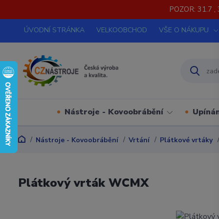
POZOR: 31.7 , 
ÚVODNÍ STRÁNKA
VELKOOBCHOD
VŠE O NÁKUPU
Nástroje - Kovoobrábění
Upínán
Nástroje - Kovoobrábění
Vrtání
Plátkové vrtáky
Plátkový vrták WCMX