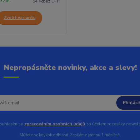
32 ks
54 Kč
bez DPH
Zvolit variantu
Nepropásněte novinky, akce a slevy!
Přihlási
uhlasím se
zpracováním osobních údajů
za účelem rozesílky newsle
Můžete se kdykoli odhlásit. Zasíláme jednou 1 měsíčně.