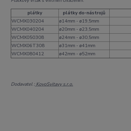
Plátkový vrták
s vnitřním chlazením.
plátky
plátky do-nástrojů
WCMX030204
ø14mm - ø19,5mm
WCMX040204
ø20mm - ø23,5mm
WCMX050308
ø24mm - ø30,5mm
WCMX06T308
ø31mm - ø41mm
WCMX080412
ø42mm - ø52mm
Dodavatel :
KovoSvitavy s.r.o.