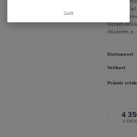
Plátkový vrtá
x 2D,3D....( 
Zavřít
cenu.Dobrá kv
různých délká
chlazením. p..
Dostupnost
Velikost
Průměr vrták
4 35
3 595 K