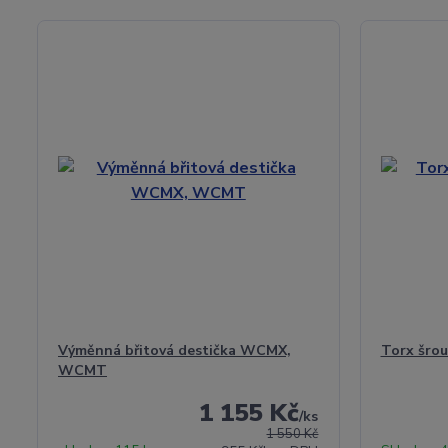
Výměnná břitová destička WCMX,
Torx šrou
WCMT
1 155 Kč
/
ks
1 550 Kč