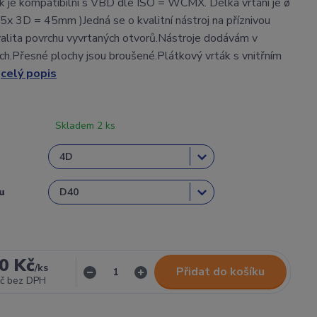
k je kompatibilní s VBD dle ISO = WCMX. Délka vrtání je ø
ø15x 3D = 45mm )Jedná se o kvalitní nástroj na příznivou
alita povrchu vyvrtaných otvorů.Nástroje dodávám v
ch.Přesné plochy jsou broušené.Plátkový vrták s vnitřním
.
celý popis
Skladem 2 ks
u
0 Kč
/
ks
Přidat do košíku
č
bez DPH