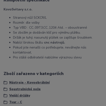
Kompletní specifikace
KovoSvitavy s.r.o.
Stranový nůž SCKCR/L
Rozměr: dle volby
Typ VBD : CC..09T3,CC..1204 Atd.. – oboustranné
Se zbožím je dodáván klíč pro výměnu plátku.
Držák je tuhý, nasunutý plátek se zajišťuje šroubkem.
Nabízí širokou škálu
cnc nástrojů.
Pokud jste nenašli co potřebujete, neváhejte nás
kontaktovat,
Pro stálé odběratelé nabízíme výraznou slevu
Zboží zařazeno v kategoriích
Nástroje - Kovoobrábění
Soustružnické nože
Vnější držáky
Tvar - C