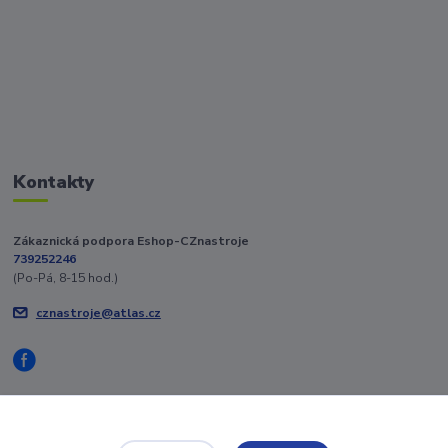
Kontakty
Zákaznická podpora Eshop-CZnastroje
739252246
(Po-Pá, 8-15 hod.)
cznastroje@atlas.cz