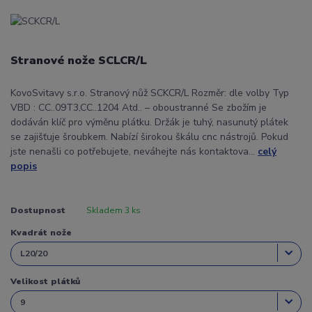
Stranové nože SCLCR/L
KovoSvitavy s.r.o. Stranový nůž SCKCR/L Rozměr: dle volby Typ
VBD : CC..09T3,CC..1204 Atd.. – oboustranné Se zbožím je
dodáván klíč pro výměnu plátku. Držák je tuhý, nasunutý plátek
se zajišťuje šroubkem. Nabízí širokou škálu cnc nástrojů. Pokud
jste nenašli co potřebujete, neváhejte nás kontaktova...
celý
popis
Dostupnost
Skladem 3 ks
Kvadrát nože
Velikost plátků