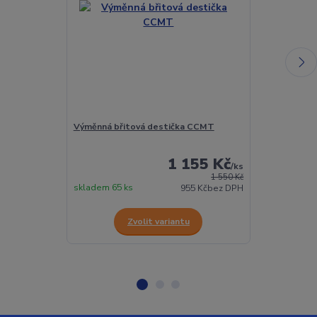
Výměnná břitová destička CCMT
Výměnná břit
hliník
1 155 Kč
/
ks
1 550 Kč
skladem 65 ks
skladem 10 ks
955 Kč
bez DPH
Zvolit variantu
Z