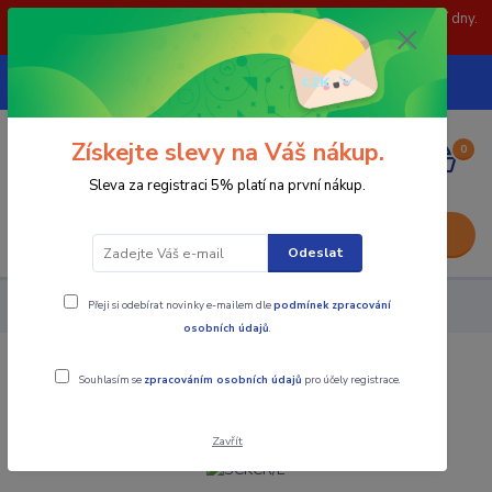
POZOR: 31.7 , 3.8 a 5.8- zavřeno. objednávky odešleme následující dny.
Děkujeme za pochopení.
739252246
CZK
(Po-Pá, 8-15 hod.)
Získejte slevy na Váš nákup.
0
0,00 Kč
Sleva za registraci 5% platí na první nákup.
Menu
Odeslat
Přeji si odebírat novinky e-mailem dle
podmínek zpracování
Nástroje - Kovoobrábění
SCKCR/L
osobních údajů
.
SCKCR/L
Souhlasím se
zpracováním osobních údajů
pro účely registrace.
Zavřít