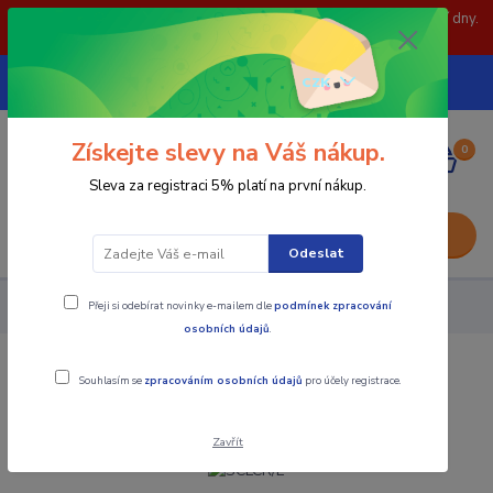
POZOR: 31.7 , 3.8 a 5.8- zavřeno. objednávky odešleme následující dny.
Děkujeme za pochopení.
739252246
CZK
(Po-Pá, 8-15 hod.)
Získejte slevy na Váš nákup.
0
0,00 Kč
Sleva za registraci 5% platí na první nákup.
Menu
Odeslat
Přeji si odebírat novinky e-mailem dle
podmínek zpracování
Nástroje - Kovoobrábění
SCLCR/L
osobních údajů
.
SCLCR/L
Souhlasím se
zpracováním osobních údajů
pro účely registrace.
Zavřít