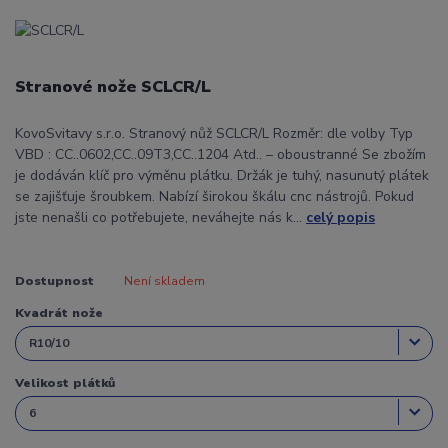
Stranové nože SCLCR/L
KovoSvitavy s.r.o. Stranový nůž SCLCR/L Rozměr: dle volby Typ
VBD : CC..0602,CC..09T3,CC..1204 Atd.. – oboustranné Se zbožím
je dodáván klíč pro výměnu plátku. Držák je tuhý, nasunutý plátek
se zajišťuje šroubkem. Nabízí širokou škálu cnc nástrojů. Pokud
jste nenašli co potřebujete, neváhejte nás k...
celý popis
Dostupnost
Není skladem
Kvadrát nože
Velikost plátků