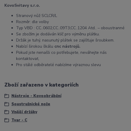
KovoSvitavy s.r.o.
Stranový nůž SCLCR/L
Rozměr: dle volby
Typ VBD : CC..0602,CC..09T3,CC..1204 Atd.. – oboustranné
Se zbožím je dodáván klíč pro výměnu plátku.
Držák je tuhý, nasunutý plátek se zajišťuje šroubkem.
Nabízí širokou škálu
cnc nástrojů.
Pokud jste nenašli co potřebujete, neváhejte nás
kontaktovat,
Pro stálé odběratelé nabízíme výraznou slevu
Zboží zařazeno v kategoriích
Nástroje - Kovoobrábění
Soustružnické nože
Vnější držáky
Tvar - C