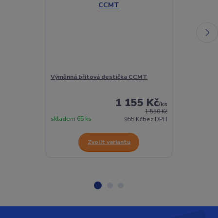
Výměnná břitová destička CCMT
Výměnná břit
hliník
1 155 Kč
/
ks
1 550 Kč
skladem 65 ks
skladem 10 ks
955 Kč
bez DPH
Zvolit variantu
Z