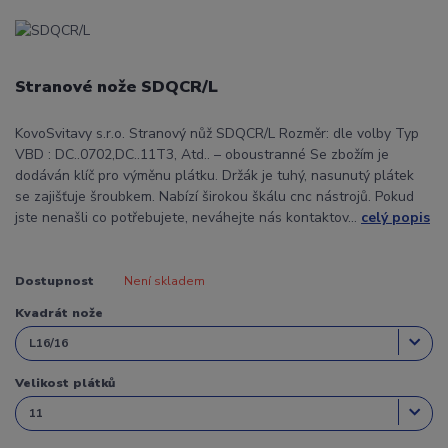
Stranové nože SDQCR/L
KovoSvitavy s.r.o. Stranový nůž SDQCR/L Rozměr: dle volby Typ
VBD : DC..0702,DC..11T3, Atd.. – oboustranné Se zbožím je
dodáván klíč pro výměnu plátku. Držák je tuhý, nasunutý plátek
se zajišťuje šroubkem. Nabízí širokou škálu cnc nástrojů. Pokud
jste nenašli co potřebujete, neváhejte nás kontaktov...
celý popis
Dostupnost
Není skladem
Kvadrát nože
Velikost plátků