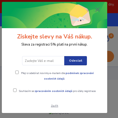
POZOR: 31.7 , 3.8 a 5.8- zavřeno. objednávky odešleme následující dny.
Děkujeme za pochopení.
739252246
CZK
(Po-Pá, 8-15 hod.)
Získejte slevy na Váš nákup.
0
0,00 Kč
Sleva za registraci 5% platí na první nákup.
Menu
Odeslat
Přeji si odebírat novinky e-mailem dle
podmínek zpracování
Nástroje - Kovoobrábění
SDQCR/L
osobních údajů
.
SDQCR/L
Souhlasím se
zpracováním osobních údajů
pro účely registrace.
Zavřít