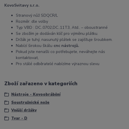
KovoSvitavy s.r.o.
Stranový nůž SDQCR/L
Rozměr: dle volby
Typ VBD : DC..0702,DC..11T3, Atd.. – oboustranné
Se zbožím je dodáván klíč pro výměnu plátku.
Držák je tuhý, nasunutý plátek se zajišťuje šroubkem.
Nabízí širokou škálu
cnc nástrojů.
Pokud jste nenašli co potřebujete, neváhejte nás
kontaktovat,
Pro stálé odběratelé nabízíme výraznou slevu
Zboží zařazeno v kategoriích
Nástroje - Kovoobrábění
Soustružnické nože
Vnější držáky
Tvar - D