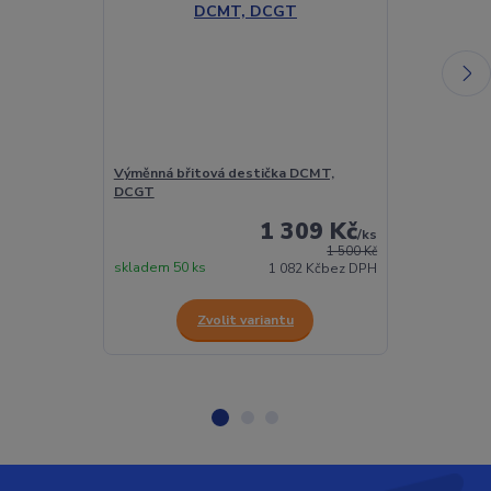
Výměnná břitová destička DCMT,
Výměnná břit
DCGT
hliník
1 309 Kč
/
ks
1 500 Kč
skladem 50 ks
skladem 8 ks
1 082 Kč
bez DPH
Zvolit variantu
Z