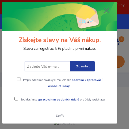
POZOR: 31.7 , 3.8 a 5.8- zavřeno. objednávky odešleme následující dny.
Děkujeme za pochopení.
739252246
CZK
(Po-Pá, 8-15 hod.)
Získejte slevy na Váš nákup.
0
0,00 Kč
Sleva za registraci 5% platí na první nákup.
Menu
Odeslat
Přeji si odebírat novinky e-mailem dle
podmínek zpracování
Nástroje - Kovoobrábění
SSBCR/L
osobních údajů
.
SSBCR/L
Souhlasím se
zpracováním osobních údajů
pro účely registrace.
Zavřít