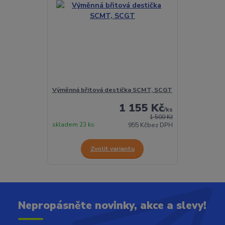
Výměnná břitová destička SCMT, SCGT
1 155 Kč
/
ks
1 500 Kč
skladem 23 ks
955 Kč
bez DPH
Zvolit variantu
Nepropásněte novinky, akce a slevy!