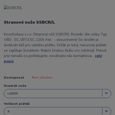
Stranové nože SSBCR/L
KovoSvitavy s.r.o. Stranový nůž SSBCR/L Rozměr: dle volby Typ
VBD : SC..09T3,SC..1204 Atd.. – oboustranné Se zbožím je
dodáván klíč pro výměnu plátku. Držák je tuhý, nasunutý plátek
se zajišťuje šroubkem. Nabízí širokou škálu cnc nástrojů. Pokud
jste nenašli co potřebujete, neváhejte nás kontaktova...
celý
popis
Dostupnost
Není skladem
Kvadrát nože
Velikost plátků