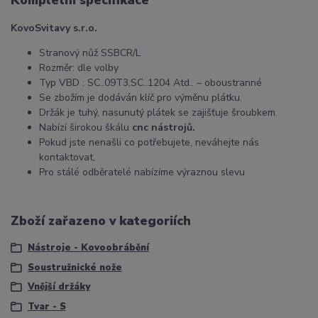
Kompletní specifikace
KovoSvitavy s.r.o.
Stranový nůž SSBCR/L
Rozměr: dle volby
Typ VBD : SC..09T3,SC..1204 Atd.. – oboustranné
Se zbožím je dodáván klíč pro výměnu plátku.
Držák je tuhý, nasunutý plátek se zajišťuje šroubkem.
Nabízí širokou škálu
cnc nástrojů.
Pokud jste nenašli co potřebujete, neváhejte nás
kontaktovat,
Pro stálé odběratelé nabízíme výraznou slevu
Zboží zařazeno v kategoriích
Nástroje - Kovoobrábění
Soustružnické nože
Vnější držáky
Tvar - S