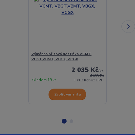
Výměnná břitová destička VCMT,
Vyměnitelná 
VBGT,VBMT, VBGX, VCGX
VCGW
2 035 Kč
/
ks
2 800 Kč
skladem 19 ks
skladem 2 ks
1 682 Kč
bez DPH
Zvolit variantu
Z