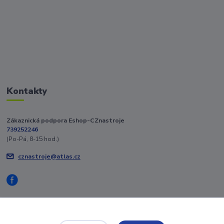
Kontakty
Zákaznická podpora Eshop-CZnastroje
739252246
(Po-Pá, 8-15 hod.)
cznastroje@atlas.cz