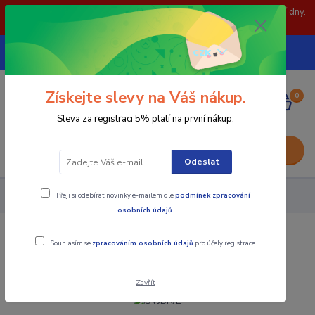
POZOR: 31.7 , 3.8 a 5.8- zavřeno. objednávky odešleme následující dny.
Děkujeme za pochopení.
739252246
CZK
(Po-Pá, 8-15 hod.)
Získejte slevy na Váš nákup.
0
0,00 Kč
Sleva za registraci 5% platí na první nákup.
Menu
Odeslat
Přeji si odebírat novinky e-mailem dle
podmínek zpracování
Nástroje - Kovoobrábění
SVJBR/L
osobních údajů
.
SVJBR/L
Souhlasím se
zpracováním osobních údajů
pro účely registrace.
Zavřít