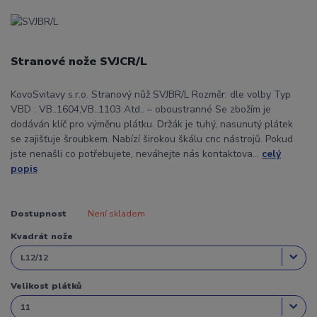
Stranové nože SVJCR/L
KovoSvitavy s.r.o. Stranový nůž SVJBR/L Rozměr: dle volby Typ
VBD : VB..1604,VB..1103 Atd.. – oboustranné Se zbožím je
dodáván klíč pro výměnu plátku. Držák je tuhý, nasunutý plátek
se zajišťuje šroubkem. Nabízí širokou škálu cnc nástrojů. Pokud
jste nenašli co potřebujete, neváhejte nás kontaktova...
celý
popis
Dostupnost
Není skladem
Kvadrát nože
Velikost plátků