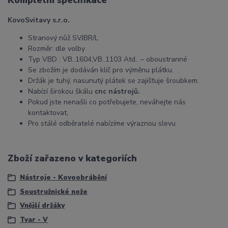
Kompletní specifikace
KovoSvitavy s.r.o.
Stranový nůž SVJBR/L
Rozměr: dle volby
Typ VBD : VB..1604,VB..1103 Atd.. – oboustranné
Se zbožím je dodáván klíč pro výměnu plátku.
Držák je tuhý, nasunutý plátek se zajišťuje šroubkem.
Nabízí širokou škálu
cnc nástrojů.
Pokud jste nenašli co potřebujete, neváhejte nás
kontaktovat,
Pro stálé odběratelé nabízíme výraznou slevu
Zboží zařazeno v kategoriích
Nástroje - Kovoobrábění
Soustružnické nože
Vnější držáky
Tvar - V