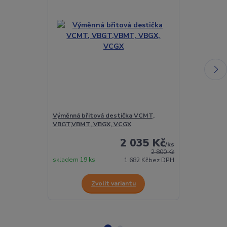
Výměnná břitová destička VCMT,
Vyměnitelná 
VBGT,VBMT, VBGX, VCGX
VCGW
2 035 Kč
/
ks
2 800 Kč
skladem 19 ks
skladem 2 ks
1 682 Kč
bez DPH
Zvolit variantu
Z