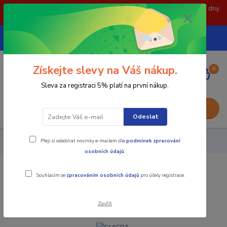
POZOR: 31.7 , 3.8 a 5.8- zavřeno. objednávky odešleme následující dny.
Děkujeme za pochopení.
739252246
CZK
(Po-Pá, 8-15 hod.)
Získejte slevy na Váš nákup.
0
0,00 Kč
Sleva za registraci 5% platí na první nákup.
Menu
Odeslat
Přeji si odebírat novinky e-mailem dle
podmínek zpracování
Nástroje - Kovoobrábění
SVJCR/L
osobních údajů
.
SVJCR/L
Souhlasím se
zpracováním osobních údajů
pro účely registrace.
Akce
Zavřít