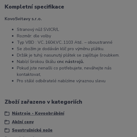
Kompletní specifikace
KovoSvitavy s.r.o.
Stranový nůž SVJCR/L
Rozměr: dle volby
Typ VBD : VC..1604,VC..1103 Atd.. – oboustranné
Se zbožím je dodáván klíč pro výměnu plátku.
Držák je tuhý, nasunutý plátek se zajišťuje šroubkem.
Nabízí širokou škálu
cnc nástrojů.
Pokud jste nenašli co potřebujete, neváhejte nás
kontaktovat,
Pro stálé odběratelé nabízíme výraznou slevu
Zboží zařazeno v kategoriích
Nástroje - Kovoobrábění
Akční ceny
Soustružnické nože