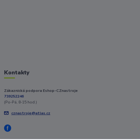
Kontakty
Zákaznická podpora Eshop-CZnastroje
739252246
(Po-Pá, 8-15 hod.)
cznastroje@atlas.cz