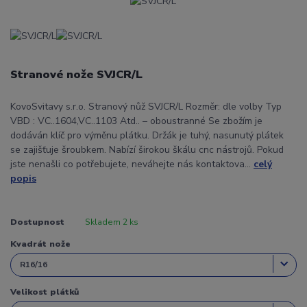
Stranové nože SVJCR/L
KovoSvitavy s.r.o. Stranový nůž SVJCR/L Rozměr: dle volby Typ
VBD : VC..1604,VC..1103 Atd.. – oboustranné Se zbožím je
dodáván klíč pro výměnu plátku. Držák je tuhý, nasunutý plátek
se zajišťuje šroubkem. Nabízí širokou škálu cnc nástrojů. Pokud
jste nenašli co potřebujete, neváhejte nás kontaktova...
celý
popis
Dostupnost
Skladem 2 ks
Kvadrát nože
Velikost plátků