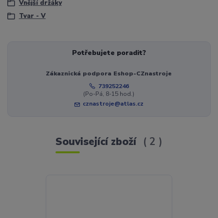
Vnější držáky
Tvar - V
Potřebujete poradit?
Zákaznická podpora Eshop-CZnastroje
739252246
(Po-Pá, 8-15 hod.)
cznastroje@atlas.cz
Související zboží
2
Novinka