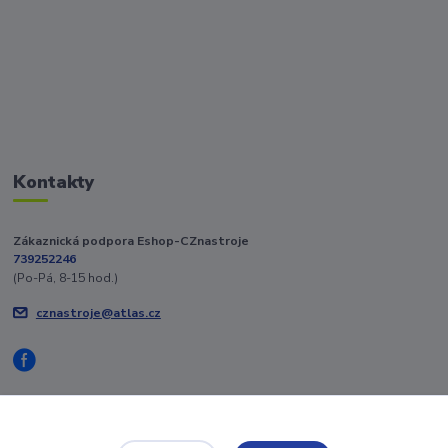
Kontakty
Zákaznická podpora Eshop-CZnastroje
739252246
(Po-Pá, 8-15 hod.)
cznastroje@atlas.cz