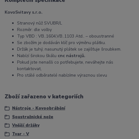
Kompletní specifikace
KovoSvitavy s.r.o.
Stranový nůž SVUBR/L
Rozměr: dle volby
Typ VBD : VB..1604,VB..1103 Atd.. – oboustranné
Se zbožím je dodáván klíč pro výměnu plátku.
Držák je tuhý, nasunutý plátek se zajišťuje šroubkem.
Nabízí širokou škálu
cnc nástrojů.
Pokud jste nenašli co potřebujete, neváhejte nás
kontaktovat,
Pro stálé odběratelé nabízíme výraznou slevu
Zboží zařazeno v kategoriích
Nástroje - Kovoobrábění
Soustružnické nože
Vnější držáky
Tvar - V