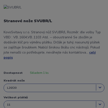
Stranové nože SVUBR/L
KovoSvitavy s.r.o. Stranový nůž SVUBR/L Rozměr: dle volby Typ
VBD : VB..1604,VB..1103 Atd.. – oboustranné Se zbožím je
dodáván klíč pro výměnu plátku. Držák je tuhý, nasunutý plátek
se zajišťuje šroubkem. Nabízí širokou škálu cnc nástrojů. Pokud
jste nenašli co potřebujete, neváhejte nás kontaktova...
celý
popis
Dostupnost
Skladem 1 ks
Kvadrát nože
Velikost plátků