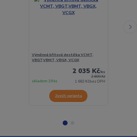
Výměnná břitová destička VCMT,
Vyměnitelná 
VBGT,VBMT, VBGX, VCGX
VCGW
2 035 Kč
/
ks
2 800 Kč
skladem 19 ks
skladem 2 ks
1 682 Kč
bez DPH
Zvolit variantu
Z