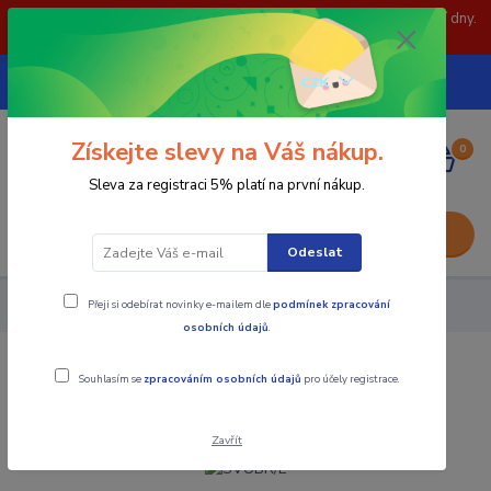
POZOR: 31.7 , 3.8 a 5.8- zavřeno. objednávky odešleme následující dny.
Děkujeme za pochopení.
739252246
CZK
(Po-Pá, 8-15 hod.)
Získejte slevy na Váš nákup.
0
0,00 Kč
Sleva za registraci 5% platí na první nákup.
Menu
Odeslat
Přeji si odebírat novinky e-mailem dle
podmínek zpracování
Nástroje - Kovoobrábění
SVUBR/L
osobních údajů
.
SVUBR/L
Souhlasím se
zpracováním osobních údajů
pro účely registrace.
Zavřít