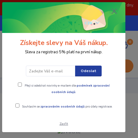
POZOR: 31.7 , 3.8 a 5.8- zavřeno. objednávky odešleme následující dny.
Děkujeme za pochopení.
739252246
CZK
(Po-Pá, 8-15 hod.)
Získejte slevy na Váš nákup.
0
0,00 Kč
Sleva za registraci 5% platí na první nákup.
Menu
Odeslat
Přeji si odebírat novinky e-mailem dle
podmínek zpracování
Nástroje - Kovoobrábění
SVUCR/L
osobních údajů
.
SVUCR/L
Souhlasím se
zpracováním osobních údajů
pro účely registrace.
Zavřít