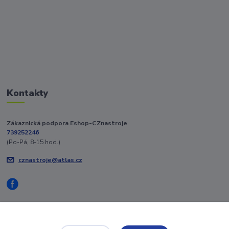
Kontakty
Zákaznická podpora Eshop-CZnastroje
739252246
(Po-Pá, 8-15 hod.)
cznastroje@atlas.cz