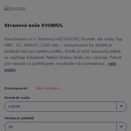
Stranové nože SVUBR/L
KovoSvitavy s.r.o. Stranový nůž SVUCR/L Rozměr: dle volby Typ
VBD : VC..1604,VC..1103 Atd.. – oboustranné Se zbožím je
dodáván klíč pro výměnu plátku. Držák je tuhý, nasunutý plátek
se zajišťuje šroubkem. Nabízí širokou škálu cnc nástrojů. Pokud
jste nenašli co potřebujete, neváhejte nás kontaktova...
celý
popis
Dostupnost
Není skladem
Kvadrát nože
Velikost plátků