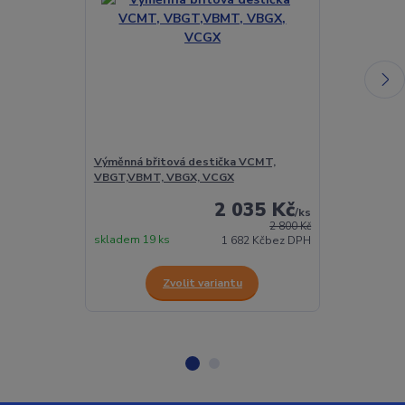
Výměnná břitová destička VCMT,
Vyměnitelná 
VBGT,VBMT, VBGX, VCGX
VCGW
2 035 Kč
/
ks
2 800 Kč
skladem 19 ks
skladem 2 ks
1 682 Kč
bez DPH
Zvolit variantu
Z