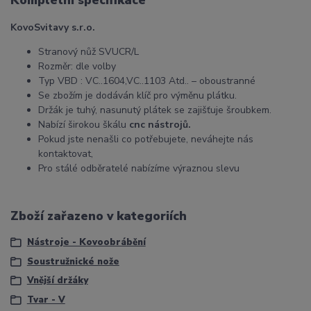
Kompletní specifikace
KovoSvitavy s.r.o.
Stranový nůž SVUCR/L
Rozměr: dle volby
Typ VBD : VC..1604,VC..1103 Atd.. – oboustranné
Se zbožím je dodáván klíč pro výměnu plátku.
Držák je tuhý, nasunutý plátek se zajišťuje šroubkem.
Nabízí širokou škálu
cnc nástrojů.
Pokud jste nenašli co potřebujete, neváhejte nás
kontaktovat,
Pro stálé odběratelé nabízíme výraznou slevu
Zboží zařazeno v kategoriích
Nástroje - Kovoobrábění
Soustružnické nože
Vnější držáky
Tvar - V