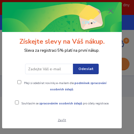
POZOR: 31.7 , 3.8 a 5.8- zavřeno. objednávky odešleme následující dny.
Děkujeme za pochopení.
739252246
CZK
(Po-Pá, 8-15 hod.)
Získejte slevy na Váš nákup.
0
0,00 Kč
Sleva za registraci 5% platí na první nákup.
Menu
Odeslat
Přeji si odebírat novinky e-mailem dle
podmínek zpracování
Upínání nástrojů
Kleštiny
Sada upínacích kleštin ER s
osobních údajů
.
přesnosti 0,008mm
Souhlasím se
zpracováním osobních údajů
pro účely registrace.
Sada upínacích kleštin ER s přesnosti
0,008mm
Zavřít