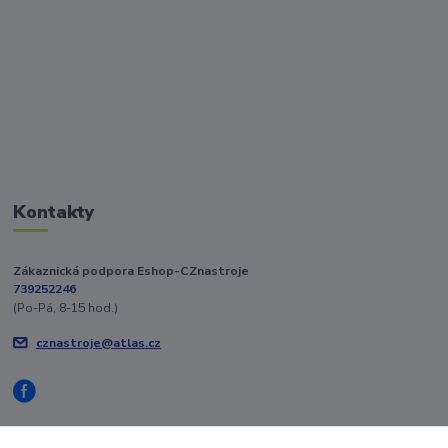
Kontakty
Zákaznická podpora Eshop-CZnastroje
739252246
(Po-Pá, 8-15 hod.)
cznastroje@atlas.cz