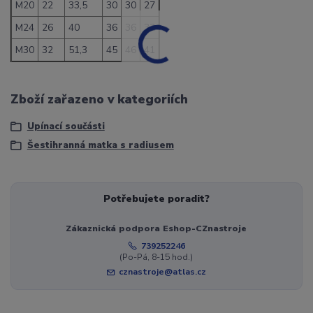
M20
22
33,5
30
30
27
M24
26
40
36
36
32
M30
32
51,3
45
46
41
Zboží zařazeno v kategoriích
Upínací součásti
Šestihranná matka s radiusem
Potřebujete poradit?
Zákaznická podpora Eshop-CZnastroje
739252246
(Po-Pá, 8-15 hod.)
cznastroje@atlas.cz