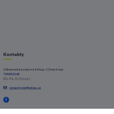
Kontakty
Zákaznická podpora Eshop-CZnastroje
739252246
(Po-Pá, 8-15 hod.)
cznastroje@atlas.cz