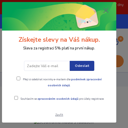
POZOR: 31.7 , 3.8 a 5.8- zavřeno. objednávky odešleme následující dny.
Děkujeme za pochopení.
739252246
CZK
(Po-Pá, 8-15 hod.)
Získejte slevy na Váš nákup.
0
0,00 Kč
Sleva za registraci 5% platí na první nákup.
Menu
Odeslat
Přeji si odebírat novinky e-mailem dle
podmínek zpracování
Upínací součásti
Šestihranná matka s radiusem
osobních údajů
.
Šestihranná matka s radiusem
Souhlasím se
zpracováním osobních údajů
pro účely registrace.
Zavřít