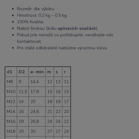
Rozměr: dle výběru
Hmotnost: 0,2 kg – 0.5 kg
100% Kvalita
Nabízí širokou škálu
upínacích součástí.
Pokud jste nenašli co potřebujete, neváhejte nás
kontaktovat,
Pro stálé odběratelé nabízíme výraznou slevu
d1
D2
e- min
m
s
r
M8
9
14,4
12
13
11
M10
11,5
17,8
15
16
15
M12
14
20
18
18
17
M14
16
24,6
21
22
20
M16
18
26,8
24
24
22
M18
20
30
27
27
24